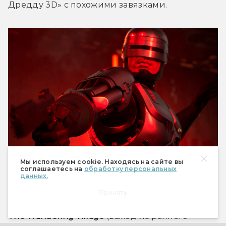
Дредду 3D» с похожими завязками. 
Мы используем cookie. Находясь на сайте вы
соглашаетесь на
обработку персональных
данных.
RoboCop: Rogue City — Unfinished Business
Принять
The Wandering Village 
(выход из раннего 