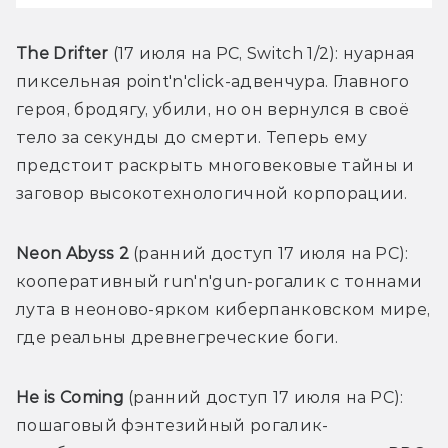
The Drifter 
(17 июля на PC, Switch 1/2): нуарная 
пиксельная point
'n'
click-адвенчура. Главного 
героя, бродягу, убили, но он вернулся в своё 
тело за секунды до смерти. Теперь ему 
предстоит раскрыть многовековые тайны и 
заговор высокотехнологичной корпорации. 
Neon Abyss 2 
(ранний доступ 17 июля на PC): 
кооперативный run
'n'
gun-рогалик с тоннами 
лута в неоново-ярком киберпанковском мире, 
где реальны древнегреческие боги. 
He is Coming 
(ранний доступ 17 июля на PC): 
пошаговый фэнтезийный рогалик-