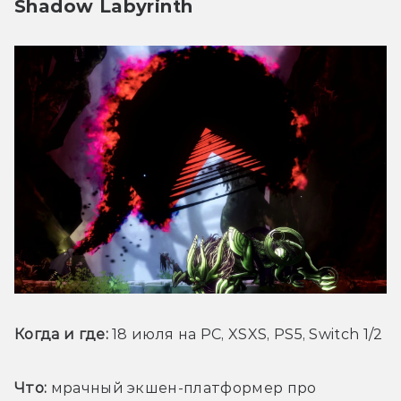
Shadow Labyrinth
Когда и где:
 18 июля на PC, XSXS, PS5, Switch 1/2
Что:
 мрачный экшен-платформер про 