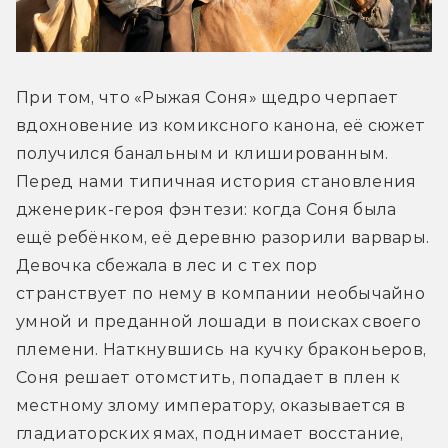
При том, что «Рыжая Соня» щедро черпает 
вдохновение из комиксного канона, её сюжет 
получился банальным и клишированным. 
Перед нами типичная история становления 
дженерик-героя фэнтези: когда Соня была 
ещё ребёнком, её деревню разорили варвары. 
Девочка сбежала в лес и с тех пор 
странствует по нему в компании необычайно 
умной и преданной лошади в поисках своего 
племени. Наткнувшись на кучку браконьеров, 
Соня решает отомстить, попадает в плен к 
местному злому императору, оказывается в 
гладиаторских ямах, поднимает восстание, 