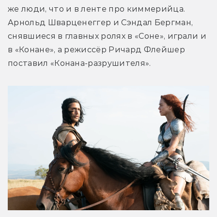
же люди, что и в ленте про киммерийца. 
Арнольд Шварценеггер и Сэндал Бергман, 
снявшиеся в главных ролях в «Соне», играли и 
в «Конане», а режиссёр Ричард Флейшер 
поставил «Конана-разрушителя». 