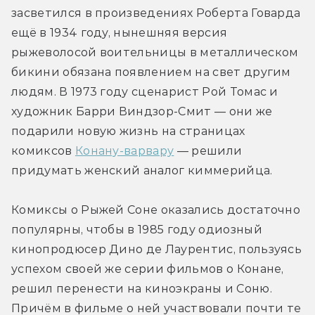
засветился в произведениях Роберта Говарда 
ещё в 1934 году, нынешняя версия 
рыжеволосой воительницы в металлическом 
бикини обязана появлением на свет другим 
людям. В 1973 году сценарист Рой Томас и 
художник Барри Виндзор-Смит — они же 
подарили новую жизнь на страницах 
комиксов 
Конану-варвару
 — решили 
придумать женский аналог киммерийца. 
Комиксы о Рыжей Соне оказались достаточно 
популярны, чтобы в 1985 году одиозный 
кинопродюсер Дино де Лаурентис, пользуясь 
успехом своей же серии фильмов о Конане, 
решил перенести на киноэкраны и Соню. 
Причём в фильме о ней участвовали почти те 