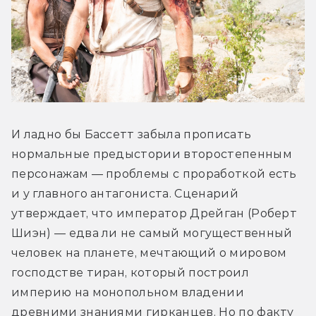
И ладно бы Бассетт забыла прописать 
нормальные предыстории второстепенным 
персонажам — проблемы с проработкой есть 
и у главного антагониста. Сценарий 
утверждает, что император Дрейган (Роберт 
Шиэн) — едва ли не самый могущественный 
человек на планете, мечтающий о мировом 
господстве тиран, который построил 
империю на монопольном владении 
древними знаниями гирканцев. Но по факту 