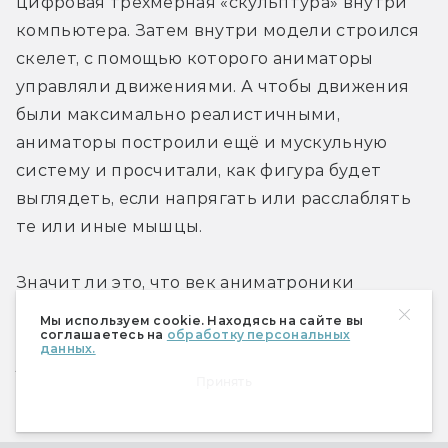
цифровая трёхмерная «скульптура» внутри 
компьютера. Затем внутри модели строился 
скелет, с помощью которого аниматоры 
управляли движениями. А чтобы движения 
были максимально реалистичными, 
аниматоры построили ещё и мускульную 
систему и просчитали, как фигура будет 
выглядеть, если напрягать или расслаблять 
те или иные мышцы.
Значит ли это, что век аниматроники 
прошёл? Вовсе не обязательно. Для новых 
Мы используем cookie. Находясь на сайте вы
соглашаетесь на
обработку персональных
«Прогулок с динозаврами», где не появляются 
данных.
люди, лучше подходят анимированные 
Принять
персонажи. Но в фильмах, где динозавры 
взаимодействуют с реальными объектами и 