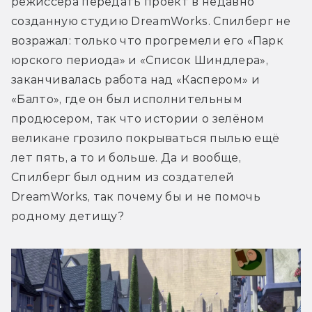
режиссёра передать проект в недавно 
созданную студию DreamWorks. Спилберг не 
возражал: только что прогремели его «Парк 
юрского периода» и «Список Шиндлера», 
заканчивалась работа над «Каспером» и 
«Балто», где он был исполнительным 
продюсером, так что истории о зелёном 
великане грозило покрываться пылью ещё 
лет пять, а то и больше. Да и вообще, 
Спилберг был одним из создателей 
DreamWorks, так почему бы и не помочь 
родному детищу?