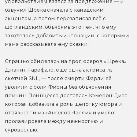
удовольствием взялся за предложение — и 
озвучил Шрека сначала с канадским 
акцентом, а потом перезаписал всё с 
шотландским, объяснив это тем, что ему 
захотелось добавить интонации, с которыми 
мама рассказывала ему сказки.
Страшно обиделась на продюсеров «Шрека» 
Джанин Гарофало, ещё одна актриса из 
скетчей SNL, — после смерти Фарли её 
уволили с роли Фионы без объяснения 
причин. Принцесса досталась Кэмерон Диас, 
которая добавила в роль щепотку юмора и 
отвязности из «Ангелов Чарли» и умело 
пролавировала между нежностью и 
суровостью.