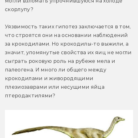
могли взломать упрочнившуюся на холоде 
скорлупу?
Уязвимость таких гипотез заключается в том, 
что строятся они на основании наблюдений 
за крокодилами. Но крокодилы-то выжили, а 
значит, упомянутые свойства их яиц не могли 
сыграть роковую роль на рубеже мела и 
палеогена. И много ли общего между 
крокодилами и живородящими 
плезиозаврами или несущими яйца 
птеродактилями?