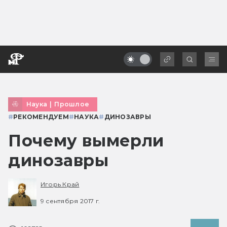
Наука
|
Прошлое
#
РЕКОМЕНДУЕМ
#
НАУКА
#
ДИНОЗАВРЫ
Почему вымерли
динозавры
Игорь Край
9 сентября 2017 г.