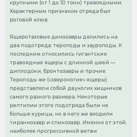
крупными (от 1 до 10 тонн) травоядными.
Характерным признаком отряда был
роговой клюв.
Ящеротазовые динозавры делились на
два подотряда: тероподы и зауроподы. К
последним относились гигантские
травоядные ящеры с длинной шеей —
диплодоки, бронтозавры и прочие.
Тероподы же («звероногие» ящеры)
представляли собой двуногих хищников
самого разного размера. Некоторые
рептилии этого подотряда были не
больше курицы, но в него же входили
тираннозавр и спинозавр. Именно от этой,
наиболее прогрессивной ветви