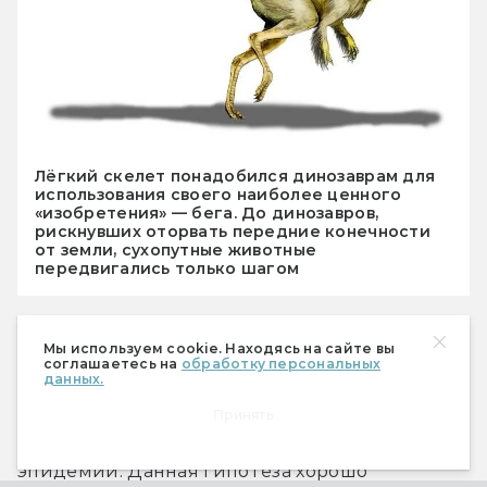
Лёгкий скелет понадобился динозаврам для
использования своего наиболее ценного
«изобретения» — бега. До динозавров,
рискнувших оторвать передние конечности
от земли, сухопутные животные
передвигались только шагом
Мы используем cookie. Находясь на сайте вы
соглашаетесь на
обработку персональных
Эпидемия или мутация?
данных.
Принять
Рассматривается также версия губительной 
эпидемии. Данная гипотеза хорошо 