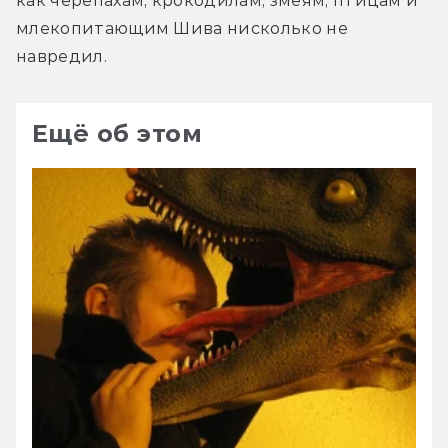
как черепахам, крокодилам, змеям, птицам и 
млекопитающим Шива нисколько не 
навредил.
Ещё об этом