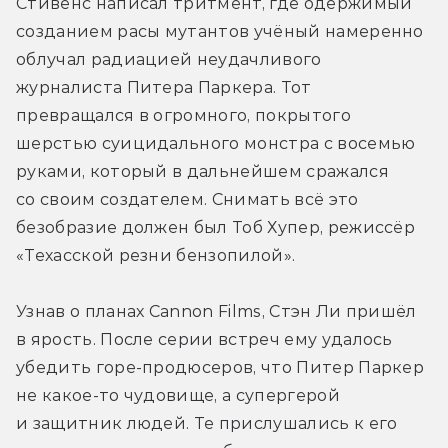
Стивенс написал тритмент, где одержимый 
созданием расы мутантов учёный намеренно 
облучал радиацией неудачливого 
журналиста Питера Паркера. Тот 
превращался в огромного, покрытого 
шерстью суицидального монстра с восемью 
руками, который в дальнейшем сражался 
со своим создателем. Снимать всё это 
безобразие должен был Тоб Хупер, режиссёр 
«Техасской резни бензопилой».
Узнав о планах Cannon Films, Стэн Ли пришёл 
в ярость. После серии встреч ему удалось 
убедить горе-продюсеров, что Питер Паркер 
не какое-то чудовище, а супергерой 
и защитник людей. Те прислушались к его 