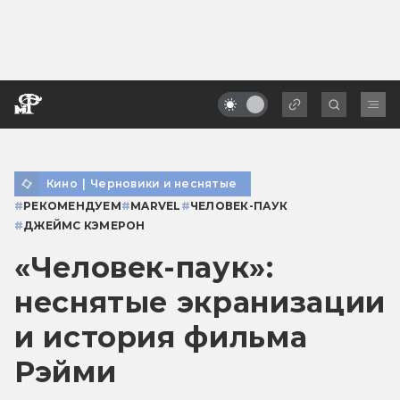
Кино
|
Черновики и неснятые
#
РЕКОМЕНДУЕМ
#
MARVEL
#
ЧЕЛОВЕК-ПАУК
#
ДЖЕЙМС КЭМЕРОН
«Человек-паук»:
неснятые экранизации
и история фильма
Рэйми