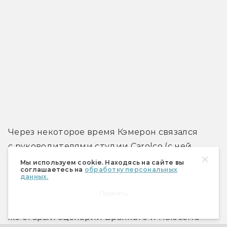
Через некоторое время Кэмерон связался 
с руководителями студии Carolco (с ней 
он сделал второго «Терминатора») 
Мы используем cookie. Находясь на сайте вы
соглашаетесь на
обработку персональных
и предложил им купить у Голана права 
данных.
на экранизацию. Для большей 
Принять
убедительности он выслал им всё тот 
же старый сценарий Бранкато и Ньюсома 