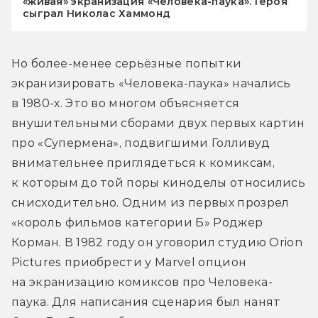
«живая» экранизация «Человека-паука». Героя
сыграл Николас Хаммонд
Но более-менее серьёзные попытки 
экранизировать «Человека-паука» начались 
в 1980-х. Это во многом объясняется 
внушительными сборами двух первых картин 
про «Супермена», подвигшими Голливуд 
внимательнее приглядеться к комиксам, 
к которым до той поры киноделы относились 
снисходительно. Одним из первых прозрел 
«король фильмов категории Б» Роджер 
Корман. В 1982 году он уговорил студию Orion 
Pictures приобрести у Marvel опцион 
на экранизацию комиксов про Человека-
паука. Для написания сценария был нанят 