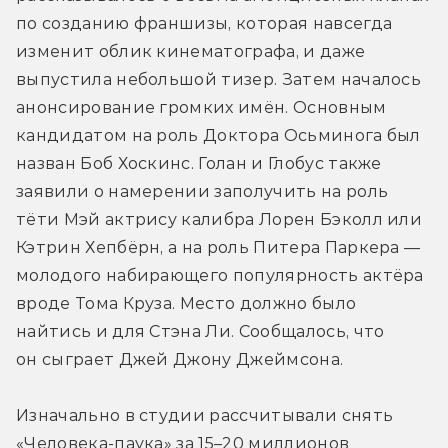
по созданию франшизы, которая навсегда 
изменит облик кинематографа, и даже 
выпустила небольшой тизер. Затем началось 
анонсирование громких имён. Основным 
кандидатом на роль Доктора Осьминога был 
назван Боб Хоскинс. Голан и Глобус также 
заявили о намерении заполучить на роль 
тёти Мэй актрису калибра Лорен Бэколл или 
Кэтрин Хепбёрн, а на роль Питера Паркера — 
молодого набирающего популярность актёра 
вроде Тома Круза. Место должно было 
найтись и для Стэна Ли. Сообщалось, что 
он сыграет Джей Джону Джеймсона.
Изначально в студии рассчитывали снять 
«Человека-паука» за 15–20 миллионов 