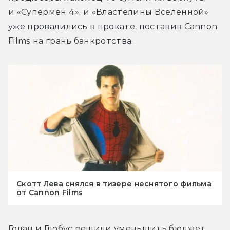
и «Супермен 4», и «Властелины Вселенной» 
уже провалились в прокате, поставив Cannon 
Films на грань банкротства.
Скотт Лева снялся в тизере неснятого фильма
от Cannon Films
Голан и Глобус решили уменьшить бюджет 