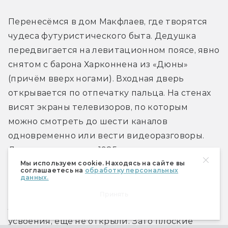
Перенесёмся в дом Макфлаев, где творятся 
чудеса футуристического быта. Дедушка 
передвигается на левитационном поясе, явно 
снятом с барона Харконнена из «Дюны» 
(причём вверх ногами). Входная дверь 
открывается по отпечатку пальца. На стенах 
висят экраны телевизоров, по которым 
можно смотреть до шести каналов 
одновременно или вести видеоразговоры. 
Для попаданцев из 1985 года — сплошная 
фантастика!
Мы используем cookie. Находясь на сайте вы
соглашаетесь на
обработку персональных
данных.
А нашего современника удивит разве что 
Принять
летучий дед. Антигравитацию, повторим для 
усвоения, ещё не открыли. Зато плоские 