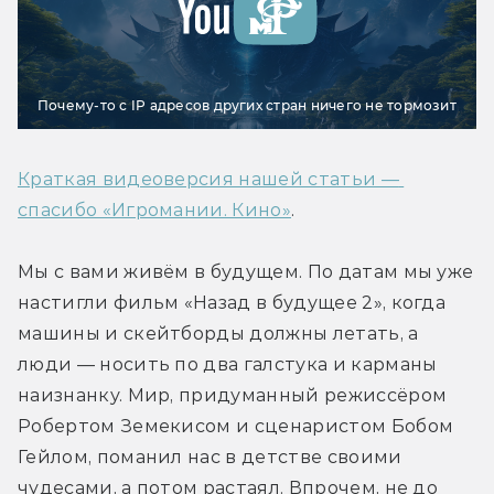
Почему-то с IP адресов других стран ничего не тормозит
Краткая видеоверсия нашей статьи — 
спасибо «Игромании. Кино»
.
Мы с вами живём в будущем. По датам мы уже 
настигли фильм «Назад в будущее 2», когда 
машины и скейтборды должны летать, а 
люди — носить по два галстука и карманы 
наизнанку. Мир, придуманный режиссёром 
Робертом Земекисом и сценаристом Бобом 
Гейлом, поманил нас в детстве своими 
чудесами, а потом растаял. Впрочем, не до 