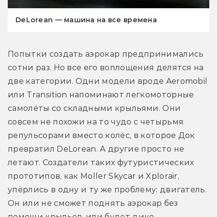
DeLorean — машина на все времена
Попытки создать аэрокар предпринимались 
сотни раз. Но все его воплощения делятся на 
две категории. Одни модели вроде Aeromobil 
или Transition напоминают легкомоторные 
самолёты со складными крыльями. Они 
совсем не похожи на то чудо с четырьмя 
репульсорами вместо колёс, в которое Док 
превратил DeLorean. А другие просто не 
летают. Создатели таких футуристических 
прототипов, как Moller Skycar и Xplorair, 
упёрлись в одну и ту же проблему: двигатель. 
Он или не сможет поднять аэрокар без 
помощи крыльев, или будет дико 