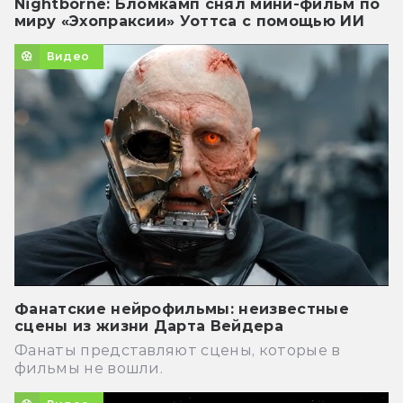
Nightborne: Бломкамп снял мини-фильм по
миру «Эхопраксии» Уоттса с помощью ИИ
Видео
Фанатские нейрофильмы: неизвестные
сцены из жизни Дарта Вейдера
Фанаты представляют сцены, которые в
фильмы не вошли.