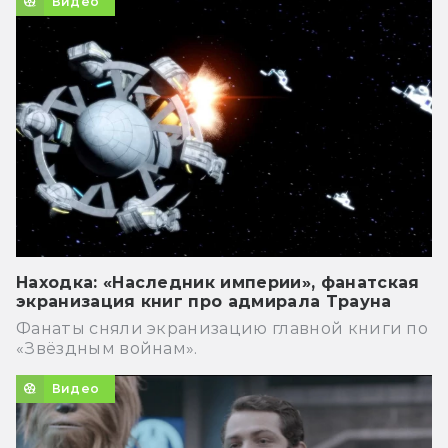
Видео
Находка: «Наследник империи», фанатская
экранизация книг про адмирала Трауна
Фанаты сняли экранизацию главной книги по
«Звёздным войнам».
Видео