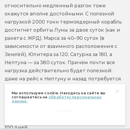
относительно медленный разгон тоже 
окажутся вполне достойными. С полезной 
нагрузкой 2000 тонн термоядерный корабль 
достигнет орбиты Луны за двое суток (как и 
ракета с ЖРД), Марса за 40–90 суток (в 
зависимости от взаимного расположения с 
Землёй), Юпитера за 120, Сатурна за 180, а 
Нептуна — за 380 суток. Причём почти вся 
нагрузка действительно будет полезной: 
даже на рейс к Нептуну и назад потребуется 
израсходовать не более 150 тонн лития и 25 
Мы используем cookie. Находясь на сайте вы
тонн водорода. Если же принять на борт 
соглашаетесь на
обработку персональных
данных.
вместо груза 1500 тонн гелия для разгона на 
холодной тяге, полёт до самой дальней из 
Принять
планет Солнечной системы продлится всего 
100 дней.