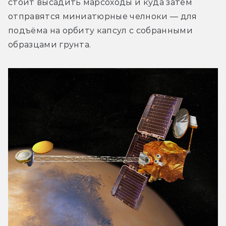
стоит высадить марсоходы и куда затем 
отправятся миниатюрные челноки — для 
подъёма на орбиту капсул с собранными 
образцами грунта.