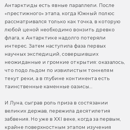
Антарктиды есть явные параллели. После 
«престижного» этапа, когда Южный полюс 
рассматривался только как точка, в которую 
любой ценой необходимо вонзить древко 
флага, к Антарктике надолго потеряли 
интерес. Затем наступила фаза первых 
научных экспедиций, совершивших 
неожиданные и громкие открытия: оказалось, 
что подо льдом по извилистым тоннелям 
текут реки, а в глубине континента есть 
таинственные каменные оазисы…
И Луна, сыграв роль приза в состязании 
великих держав, пережила десятилетия 
забвения. Но уже в XXI веке, когда за первым, 
крайне поверхностным этапом изучения 