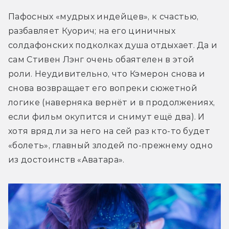
Пафосных «мудрых индейцев», к счастью, 
разбавляет Куорич; на его циничных 
солдафонских подколках душа отдыхает. Да и 
сам 
Стивен Лэнг очень обаятелен в этой 
роли. Неудивительно, что Кэмерон снова и 
снова возвращает его вопреки сюжетной 
логике (наверняка вернёт и в продолжениях, 
если фильм окупится и снимут ещё два). И 
хотя вряд ли за него на сей раз кто-то будет 
«болеть», главный злодей по-прежнему одно 
из достоинств «Аватара».