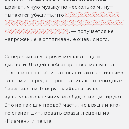
драматичную музыку по несколько минут 
пытаются убедить, что 
Салли вот-вот убьёт 
кого-то из своих, что одного из героев казнят, 
что Эйва не откликнется
, — получается не 
напряжение, а оттягивание очевидного.
Сопереживать героям мешают ещё и 
диалоги. Людей в «Аватаре» всё меньше, а 
большинство на’ви разговаривают «эпичным» 
слогом и нередко проговаривают очевидные 
банальности. 
Говорят, у «Аватара» нет 
культурного влияния, его будто не цитируют. 
Это не так для первой части, но вряд ли кто-
то станет цитировать фразы и сцены из 
«Пламени и пепла». 