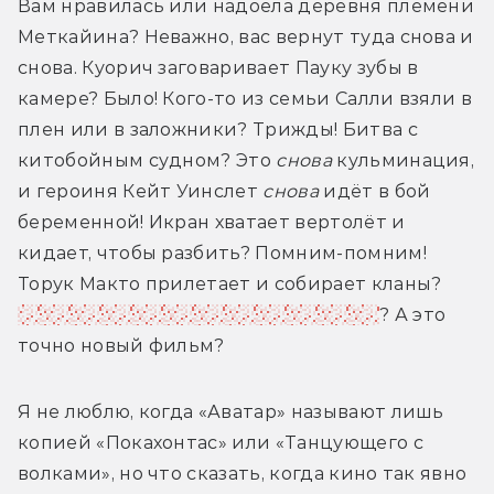
Вам нравилась или надоела деревня племени 
Меткайина? Неважно, вас вернут туда снова и 
снова. Куорич заговаривает Пауку зубы в 
камере? Было! Кого-то из семьи Салли взяли в 
плен или в заложники? Трижды! Битва с 
китобойным судном? Это 
снова 
кульминация, 
и героиня Кейт Уинслет 
снова
 идёт в бой 
беременной! Икран хватает вертолёт и 
кидает, чтобы разбить? Помним-помним! 
Торук Макто прилетает и собирает кланы? 
Эйва-из-машины присылает помощь
? А это 
точно новый фильм?
Я не люблю, когда «Аватар» называют лишь 
копией «Покахонтас» или «Танцующего с 
волками», но что сказать, когда кино так явно 