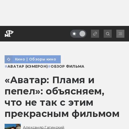
Кино
|
Обзоры кино
#
АВАТАР (КЭМЕРОН)
#
ОБЗОР ФИЛЬМА
«Аватар: Пламя и
пепел»: объясняем,
что не так с этим
прекрасным фильмом
Александр Гагинский