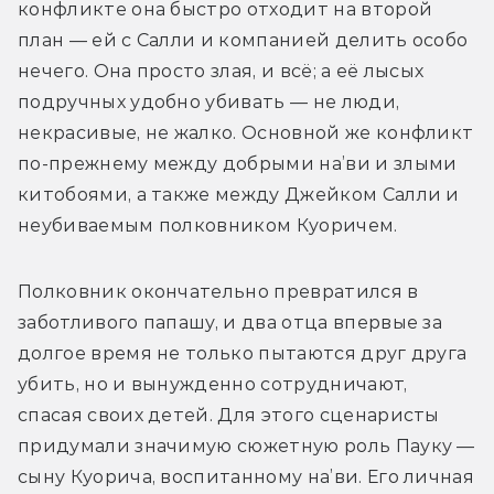
конфликте она быстро отходит на второй 
план — ей с Салли и компанией делить особо 
нечего. Она просто злая, и всё; а её лысых 
подручных удобно убивать — не люди, 
некрасивые, не жалко. Основной же конфликт 
по-прежнему между добрыми на’ви и злыми 
китобоями, а также между Джейком Салли и 
неубиваемым полковником Куоричем. 
Полковник окончательно превратился в 
заботливого папашу, и два отца впервые за 
долгое время не только пытаются друг друга 
убить, но и вынужденно сотрудничают, 
спасая своих детей. Для этого сценаристы 
придумали значимую сюжетную роль Пауку — 
сыну Куорича, воспитанному на’ви. Его личная 