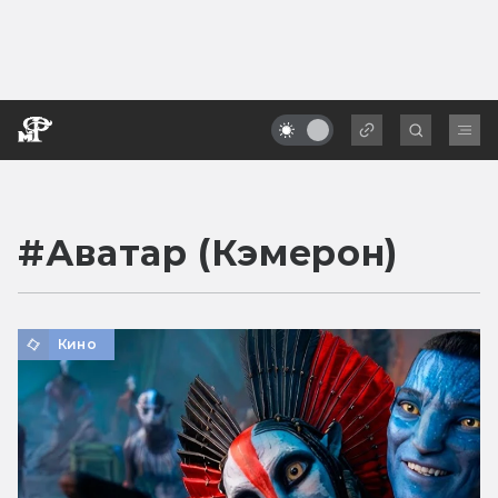
#
Аватар (Кэмерон)
Кино