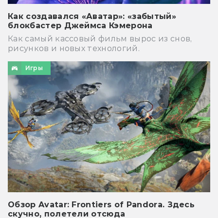
Как создавался «Аватар»: «забытый»
блокбастер Джеймса Кэмерона
Как самый кассовый фильм вырос из снов,
рисунков и новых технологий.
Игры
Обзор Avatar: Frontiers of Pandora. Здесь
скучно, полетели отсюда