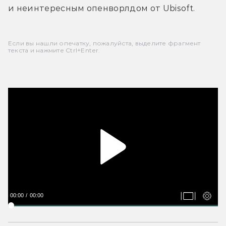
и неинтересным опенворлдом от Ubisoft.
Если вы нашли опечатку, пожалуйста, выделите фрагмент
текста и нажмите Ctrl+Enter.
00:00
00:00