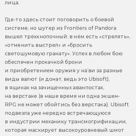
лица.
Где-то здесь стоит поговорить о боевой 
системе, но шутер из Frontiers of Pandora 
вышел трёхкнопочный: в нём есть «стрелять», 
«отменить выстрел» и «бросить 
светошумовую гранату». Успех в любом бою 
обеспечен прокачкой брони 
и приобретением оружия у на’ви за разные 
виды валют (и донат, ведь это Ubisoft), 
в ящиках на зачищенных аванпостах, 
на верстаке (в наше время ни одна экшен-
RPG не может обойтись без верстака). Ubisoft 
подвезла уже нередко встречающуюся 
в индустрии механику трансмогрификации, 
которая маскирует высокоуровневый шмот 