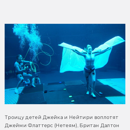
Троицу детей Джейка и Нейтири воплотят 
Джейми Флаттерс (Нетеям), Британ Далтон 