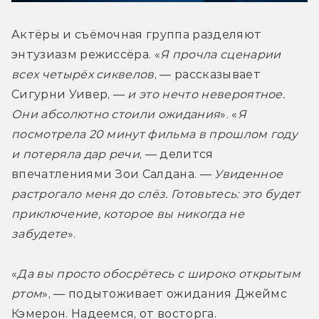
Актёры и съёмочная группа разделяют 
энтузиазм режиссёра. «
Я прочла сценарии 
всех четырёх сиквелов
, — рассказывает 
Сигурни Уивер, — 
и это нечто невероятное. 
Они абсолютно стоили ожидания
». «
Я 
посмотрела 20 минут фильма в прошлом году 
и потеряла дар речи
, — делится 
впечатлениями Зои Салдана. — 
Увиденное 
растрогало меня до слёз. Готовьтесь: это будет 
приключение, которое вы никогда не 
забудете
». 
«
Да вы просто обосрётесь с широко открытым 
ртом
», — подытоживает ожидания Джеймс 
Кэмерон. Надеемся, от восторга. 