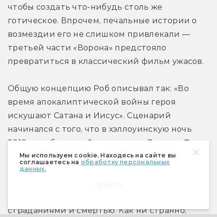
чтобы создать что-нибудь столь же 
готическое. Впрочем, печальные истории о 
возмездии его не слишком привлекали — 
третьей части «Ворона» предстояло 
превратиться в классический фильм ужасов. 
Общую концепцию Роб описывал так: «Во 
время апокалиптической войны героя 
искушают Сатана и Иисус». Сценарий 
начинался с того, что в хэллоуинскую ночь 
2010 года безумный священник Дэмиен Фитч 
приносит колдунье Гретхен младенца для 
Мы используем cookie. Находясь на сайте вы
соглашаетесь на
обработку персональных
жертвоприношения. Во время обряда в тело 
данных.
Фитча вселяются духи, и он видит картины 
Принять
ужасного будущего, наполненного кровью, 
страданиями и смертью. Как ни странно, 