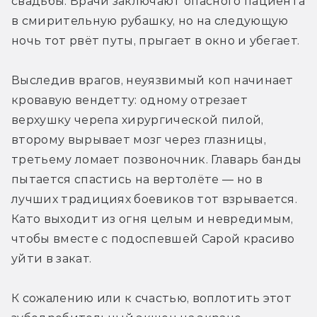
свадьбы. Врачи заключают опасного пациента 
в смирительную рубашку, но на следующую 
ночь тот рвёт путы, прыгает в окно и убегает. 
Выследив врагов, неуязвимый коп начинает 
кровавую вендетту: одному отрезает 
верхушку черепа хирургической пилой, 
второму вырывает мозг через глазницы, 
третьему ломает позвоночник. Главарь банды 
пытается спастись на вертолёте — но в 
лучших традициях боевиков тот взрывается. 
Като выходит из огня целым и невредимым, 
чтобы вместе с подоспевшей Сарой красиво 
уйти в закат. 
К сожалению или к счастью, воплотить этот 