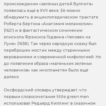
происхождении «зелёных детей Вулпита» 
появилась ещё в XVII веке. Её можно 
обнаружить в энциклопедическом трактате 
Роберта Бёртона «Анатомия меланхолии» 
(1621) и в фантастическом сочинении 
епископа Фрэнсиса Годвина «Человек на 
Луне» (1638). Так через народную сказку был 
переброшен мостик между старинными 
верованиями и современной мифологией. Но 
до появления образа «маленьких зелёных 
человечков» как инопланетян было ещё 
далеко.
Оксфордский словарь утверждает, что 
первым словосочетание little green men 
использовал Редьярд Киплинг в сказочном 