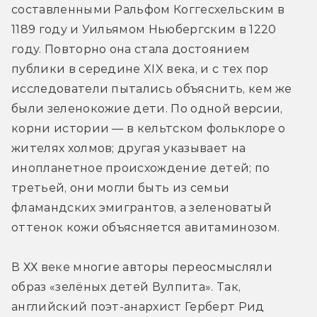
составленными Ральфом Коггесхельским в 
1189 году и Уильямом Ньюбергским в 1220 
году. Повторно она стала достоянием 
публики в середине XIX века, и с тех пор 
исследователи пытались объяснить, кем же 
были зеленокожие дети. По одной версии, 
корни истории — в кельтском фольклоре о 
жителях холмов; другая указывает на 
инопланетное происхождение детей; по 
третьей, они могли быть из семьи 
фламандских эмигрантов, а зеленоватый 
оттенок кожи объясняется авитаминозом.
В ХХ веке многие авторы переосмысляли 
образ «зелёных детей Вулпита». Так, 
английский поэт-анархист Герберт Рид 