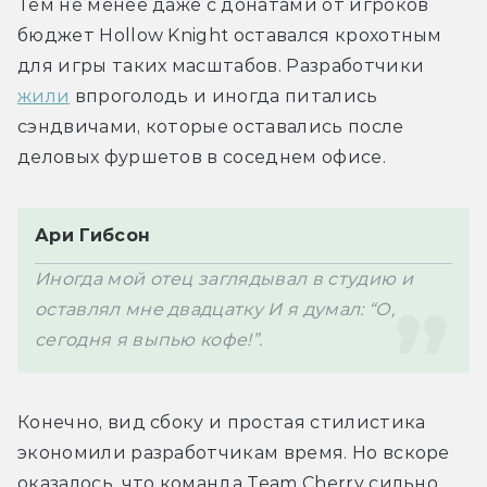
Тем не менее даже с донатами от игроков 
бюджет Hollow Knight оставался крохотным 
для игры таких масштабов. Разработчики 
жили
 впроголодь и иногда питались 
сэндвичами, которые оставались после 
деловых фуршетов в соседнем офисе.
Ари Гибсон
Иногда мой отец заглядывал в студию и 
оставлял мне двадцатку И я думал: “О, 
сегодня я выпью кофе!”.
Конечно, вид сбоку и простая стилистика 
экономили разработчикам время. Но вскоре 
оказалось, что команда Team Cherry сильно 