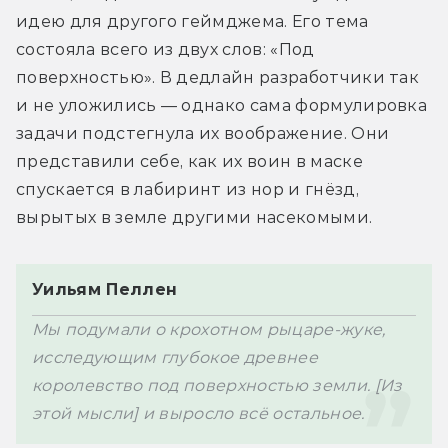
идею для другого геймджема. Его тема 
состояла всего из двух слов: «Под 
поверхностью». В дедлайн разработчики так 
и не уложились — однако сама формулировка 
задачи подстегнула их воображение. Они 
представили себе, как их воин в маске 
спускается в лабиринт из нор и гнёзд, 
вырытых в земле другими насекомыми.
Уильям Пеллен
Мы подумали о крохотном рыцаре-жуке, 
исследующим глубокое древнее 
королевство под поверхностью земли. [Из 
этой мысли] и выросло всё остальное.