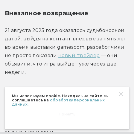
Внезапное возвращение
21 августа 2025 года оказалось судьбоносной 
датой: выйдя на контакт впервые за пять лет 
во время выставки gamescom, разработчики 
не просто показали 
новый трейлер
 — они 
объявили, что игра выйдет уже через две 
недели.
Одновременно с анонсом 
вышел текст
Мы используем cookie. Находясь на сайте вы
журналиста Джейсона Шрайера об 
соглашаетесь на
обработку персональных
данных.
обстоятельствах разработки Silksong. Из него 
Принять
фанаты выяснили удивительную вещь: на 
самом деле ни о каком производственном 
аде не шло и речи. 