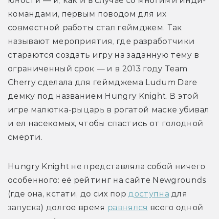
юности — и, как и в случае со многими инди-
командами, первым поводом для их 
совместной работы стал геймджем. Так 
называют мероприятия, где разработчики 
стараются создать игру на заданную тему в 
ограниченный срок — и в 2013 году Team 
Cherry сделала для геймджема Ludum Dare 
демку под названием Hungry Knight. В этой 
игре малютка-рыцарь в рогатой маске убивал 
и ел насекомых, чтобы спастись от голодной 
смерти. 
Hungry Knight не представляла собой ничего 
особенного: её рейтинг на сайте Newgrounds 
(где она, кстати, до сих пор 
доступна
 для 
запуска) долгое время 
равнялся
 всего одной 