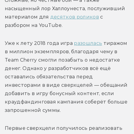
сложные, но честные бои — а также 
насыщенный лор Халлоунеста, послуживший 
материалом для 
десятков роликов
 с 
разбором на YouTube.
Уже к лету 2018 года игра 
разошлась
 тиражом 
в миллион экземпляров, благодаря чему в 
Team Cherry смогли позабыть о недостатке 
денег. Однако у разработчиков всё ещё 
оставались обязательства перед 
инвесторами в виде сверхцелей — обещаний 
добавить в игру бонусный контент, если 
краудфандинговая кампания соберёт больше 
запрошенной суммы.
Первые сверхцели получилось реализовать 