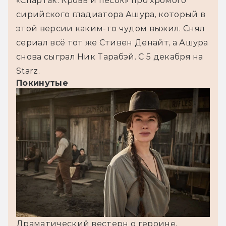
«Спартак: Кровь и песок» про хромого 
сирийского гладиатора Ашура, который в 
этой версии каким-то чудом выжил. Снял 
сериал всё тот же Стивен Денайт, а Ашура 
снова сыграл Ник Тарабэй. С 5 декабря на 
Starz.
Покинутые
Драматический вестерн о героине, 