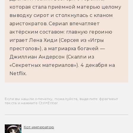
которая стала приёмной матерью целому 
выводку сирот и столкнулась с кланом 
аристократов. Сериал впечатляет 
актёрским составом: главную героиню 
играет Лена Хиди (Серсея из «Игры 
престолов»), а матриарха богачей — 
Джиллиан Андерсон (Скалли из 
«Секретных материалов»). 4 декабря на 
Netflix.
Если вы нашли опечатку, пожалуйста, выделите фрагмент
текста и нажмите Ctrl+Enter.
Кот-император