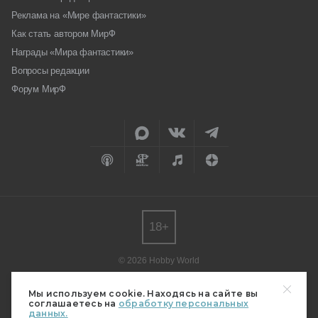
Реклама на «Мире фантастики»
Как стать автором МирФ
Награды «Мира фантастики»
Вопросы редакции
Форум МирФ
18+
© 2026 Hobby World
Любое использование материалов допускается только с согласия
редакции.
Мы используем cookie. Находясь на сайте вы
соглашаетесь на
обработку персональных
Мнение авторов может не совпадать с мнением редакции.
данных.