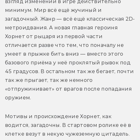
взгляд изменений в игре действительно 
минимум. Мир всё ещё жучиный и 
загадочный. Жанр — всё ещё классическая 2D-
метроидвания. А новая главная героиня 
Хорнет от рыцаря из первой части 
отличается разве что тем, что поначалу не 
умеет в прыжке бить вниз — вместо этого 
базового приёма у неё проклятый рывок под 
45 градусов. В остальном так же бегает, почти 
так же прыгает, так же немного 
«отпружинивает» от врагов после попадания 
оружием.
Мотивы и происхождение Хорнет, как 
водится, загадочны. В стартовом ролике её в 
клетке везут в некую чужеземную цитадель. 