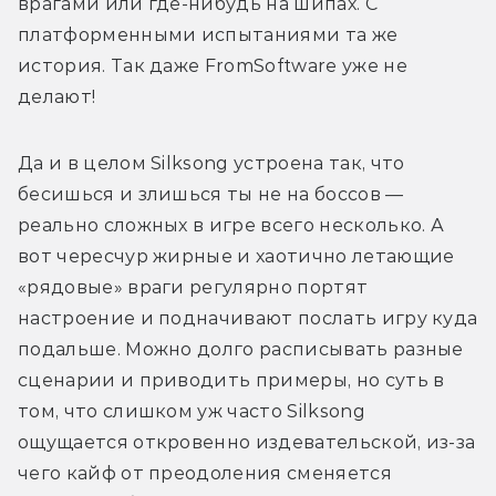
врагами или где-нибудь на шипах. С 
платформенными испытаниями та же 
история. Так даже FromSoftware уже не 
делают!
Да и в целом Silksong устроена так, что 
бесишься и злишься ты не на боссов — 
реально сложных в игре всего несколько. А 
вот чересчур жирные и хаотично летающие 
«рядовые» враги регулярно портят 
настроение и подначивают послать игру куда 
подальше. Можно долго расписывать разные 
сценарии и приводить примеры, но суть в 
том, что слишком уж часто Silksong 
ощущается откровенно издевательской, из-за 
чего кайф от преодоления сменяется 