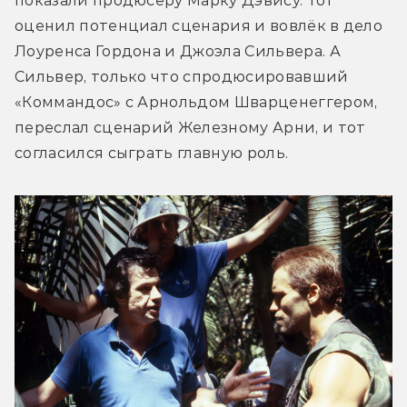
показали продюсеру Марку Дэвису. Тот 
оценил потенциал сценария и вовлёк в дело 
Лоуренса Гордона и Джоэла Сильвера. А 
Сильвер, только что спродюсировавший 
«Коммандос» с Арнольдом Шварценеггером, 
переслал сценарий Железному Арни, и тот 
согласился сыграть главную роль.