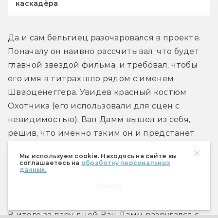
каскадёра
Да и сам бельгиец разочаровался в проекте. 
Поначалу он наивно рассчитывал, что будет 
главной звездой фильма, и требовал, чтобы 
его имя в титрах шло рядом с именем 
Шварценеггера. Увидев красный костюм 
Охотника (его использовали для сцен с 
невидимостью), Ван Дамм вышел из себя, 
решив, что именно таким он и предстанет 
перед зрителями в кинотеатрах. Когда ему 
Мы используем cookie. Находясь на сайте вы
объяснили, что большую часть фильма 
соглашаетесь на
обработку персональных
данных.
Охотник будет невидимым, актёр разозлился 
Принять
ещё больше.
В итоге за пару дней Ван Дамм разругался с 