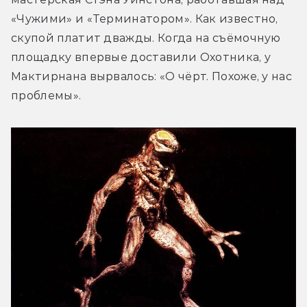
«Чужими» и «Терминатором». Как известно, 
скупой платит дважды. Когда на съёмочную 
площадку впервые доставили Охотника, у 
Мактирнана вырвалось: «О чёрт. Похоже, у нас 
проблемы».