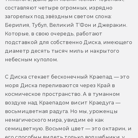
составляют четыре огромных, изрядно 
загорелых под звёздным светом слона: 
Берилия, Тубул, Великий Т’Фон и Джеракин. 
Которые, в свою очередь, работают 
подставкой для собственно Диска, имеющего 
диаметр десять тысяч миль и накрытого 
небесным куполом.
С Диска стекает бесконечный Краепад — это 
моря Диска переливаются через Край в 
космическое пространство. А в туманном 
воздухе над Краепадом висит Краедуга — 
восьмицветная радуга. Но мы, уроженцы 
немагического мира, увидим её как 
семицветную. Восьмой цвет — это октарин, и 
его способны видеть только волшебники, у 