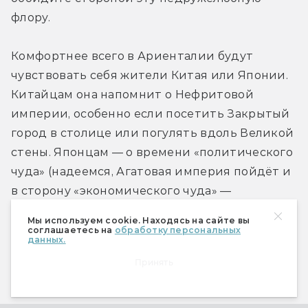
флору.
Комфортнее всего в Ариенталии будут 
чувствовать себя жители Китая или Японии. 
Китайцам она напомнит о Нефритовой 
империи, особенно если посетить Закрытый 
город в столице или погулять вдоль Великой 
стены. Японцам — о времени «политического 
чуда» (надеемся, Агатовая империя пойдёт и 
в сторону «экономического чуда» — 
предпосылки к этому есть). Да и сама 
Мы используем cookie. Находясь на сайте вы
концепция туризма японцам очень близка, а 
соглашаетесь на
обработку персональных
данных.
нынешний великий визирь (второй человек 
Принять
государства) — первый в мире Диска турист.