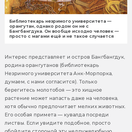
Библиотекарь незримого университета —
орангутан, однако родом он не с
Бангбангдука. Он вообще исходно человек —
просто с магами ещё и не такое случается
Интерес представляет и остров Бангбангдук, 
родина орангутанов (библиотекарь 
Незримого университета Анк-Морпорка, 
думаем, с нами согласится). Только 
берегитесь молотобоя — это хищное 
растение может напасть даже на человека, 
хотя обычно предпочитает мелких животных. 
Его особая примета — кувалда посреди 
листвы. Если увидите подобное, просто 
обойдите стороной эту недружелюбную 