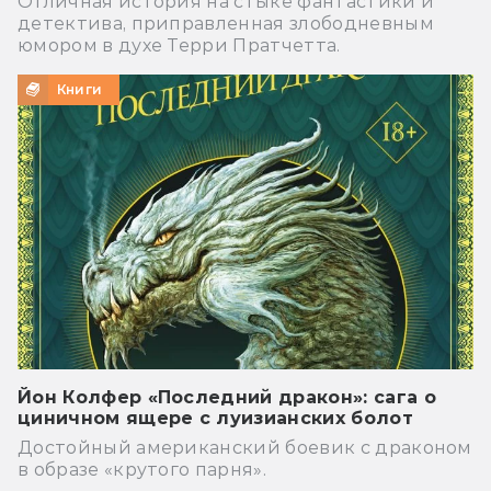
Отличная история на стыке фантастики и
детектива, приправленная злободневным
юмором в духе Терри Пратчетта.
Книги
Йон Колфер «Последний дракон»: сага о
циничном ящере с луизианских болот
Достойный американский боевик с драконом
в образе «крутого парня».