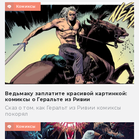
Комиксы
Ведьмаку заплатите красивой картинкой:
комиксы о Геральте из Ривии
Сказ о том, как Геральт из Ривии комиксы
покорял
Комиксы