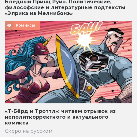
Бледный Принц Руин. Политические,
философские и литературные подтексты
«Элрика из Мелнибонэ»
Комиксы
«Т-Бёрд и Троттл»: читаем отрывок из
неполиткорректного и актуального
комикса
Скоро на русском!