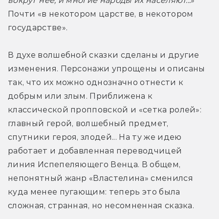
вокруг неё, и многие народы их населяют...
» 
Почти «в некотором царстве, в некотором 
государстве».
В духе волшебной сказки сделаны и другие 
изменения. Персонажи упрощены и описаны 
так, что их можно однозначно отнести к 
добрым или злым. Приближена к 
классической пропповской и «сетка ролей»: 
главный герой, волшебный предмет, 
спутники героя, злодей... На ту же идею 
работает и добавленная переводчицей 
линия Испепеляющего Венца. В общем, 
непонятный жанр «Властелина» сменился 
куда менее пугающим: теперь это была 
сложная, странная, но несомненная сказка.