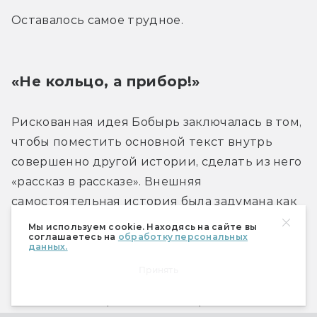
Оставалось самое трудное.
«Не кольцо, а прибор!»
Рискованная идея Бобырь заключалась в том, 
чтобы поместить основной текст внутрь 
совершенно другой истории, сделать из него 
«рассказ в рассказе». Внешняя 
самостоятельная история была задумана как 
«стандартная научно-фантастическая» и 
Мы используем cookie. Находясь на сайте вы
соглашаетесь на
обработку персональных
должна была «скрыть», «спрятать» в себе 
данных.
нестандартное произведение Толкина. 
Принять
Переводчица надеялась легализовать 
волшебный мир, сделав его предметом 