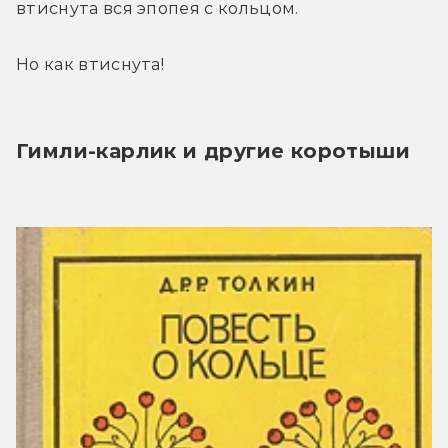
втиснута вся эпопея с кольцом.
Но как втиснута!
Гимли-карлик и другие коротыши