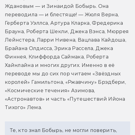
Ждановым — и Зинаидой Бобырь. Она 
переводила — и блестяще! — Жюля Верна, 
Герберта Уэллса, Артура Кларка, Фредерика 
Брауна, Роберта Шекли, Джека Вэнса, Мюррея 
Лейнстера, Ларри Нивена, Вацлава Кайдоша, 
Брайана Олдисса, Эрика Рассела, Джека 
Финнея, Клиффорда Саймака, Роберта 
Хайнлайна и многих других. Именно в её 
переводе мы до сих пор читаем «Звёздных 
королей» Гамильтона, «Ржавчину» Брэдбери, 
«Космические течения» Азимова, 
«Астронавтов» и часть «Путешествий Ийона 
Тихого» Лема.
Те, кто знал Бобырь, не могли поверить,