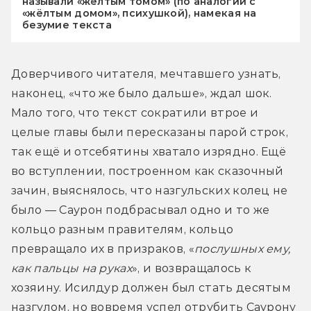
называли «жёлтым томом» (по аналогии с
«жёлтым домом», психушкой), намекая на
безумие текста
Доверчивого читателя, мечтавшего узнать, 
наконец, «что же было дальше», ждал шок. 
Мало того, что текст сократили втрое и 
целые главы были пересказаны парой строк, 
так ещё и отсебятины хватало изрядно. Ещё 
во вступлении, построенном как сказочный 
зачин, выяснялось, что назгульских колец не 
было — Саурон подбрасывал одно и то же 
кольцо разным правителям, кольцо 
превращало их в призраков, «
послушных ему, 
как пальцы на руках
», и возвращалось к 
хозяину. Исилдур должен был стать десятым 
назгулом, но вовремя успел отрубить Саурону 