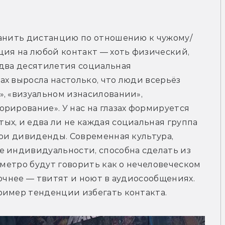
ранить дистанцию по отношению к чужому/
ция на любой контакт — хоть физический, 
два десятилетия социальная 
х выросла настолько, что люди всерьёз 
, «визуальном изнасиловании», 
рирование». У нас на глазах формируется 
х, и едва ли не каждая социальная группа 
вои дивиденды. Современная культура, 
е индивидуальности, способна сделать из 
 метро будут говорить как о нечеловеческом 
 точнее — твитят и ноют в аудиосообщениях. 
ример тенденции избегать контакта.