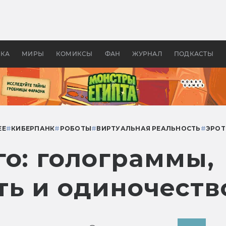
 фильмы смотреть в
Как создавались «Страшил
те 2026? В мире —
фильм, без которого не б
липсис, в России —
бы «Властелина колец»
ие комедии
УКА
МИРЫ
КОМИКСЫ
ФАН
ЖУРНАЛ
ПОДКАСТЫ
ЕЕ
#
КИБЕРПАНК
#
РОБОТЫ
#
ВИРТУАЛЬНАЯ РЕАЛЬНОСТЬ
#
ЭРОТ
го: голограммы,
ть и одиночеств