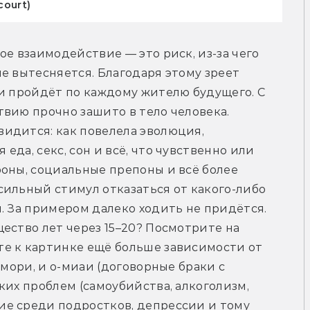
court)
е взаимодействие — это риск, из-за чего 
е вытесняется. Благодаря этому зреет 
и пройдёт по каждому жителю будущего. С 
вию прочно зашито в тело человека. 
идится: как повелела эволюция, 
да, секс, сон и всё, что чувственно или 
оны, социальные препоны и всё более 
ильный стимул отказаться от какого-либо 
. За примером далеко ходить не придётся. 
ество лет через 15–20? Посмотрите на 
е к картинке ещё больше зависимости от 
омори, и о-миаи (договорные браки с 
ких проблем (самоубийства, алкоголизм, 
е среди подростков, депрессии и тому 