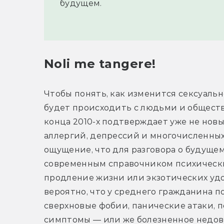
будущем.
Noli me tangere!
Чтобы понять, как изменится сексуальн
будет происходить с людьми и обществ
конца 2010-х подтверждает уже не новый
аллергий, депрессий и многочисленных
ощущение, что для разговора о будуще
современным справочником психических 
продление жизни или экзотических удо
вероятно, что у среднего гражданина п
сверхновые фобии, панические атаки, 
симптомы — или же болезненное недово