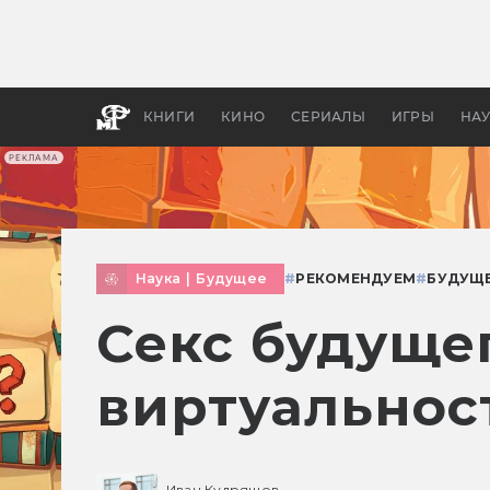
Какие
авгус
апока
детск
КНИГИ
КИНО
СЕРИАЛЫ
ИГРЫ
НА
РЕКЛАМА
Наука
|
Будущее
#
РЕКОМЕНДУЕМ
#
БУДУЩ
Секс будуще
виртуальнос
Иван Кудряшов