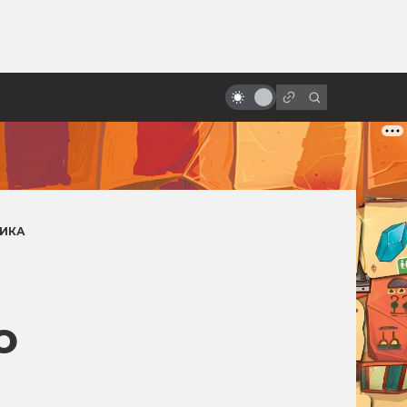
ы»:
«Бездна»: великолепный
ыло
подводный ад Джеймса
Кэмерона
ИКА
о