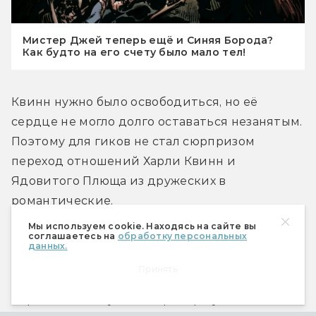
Мистер Джей теперь ещё и Синяя Борода?
Как будто на его счету было мало тел!
Квинн нужно было освободиться, но её 
сердце не могло долго оставаться незанятым. 
Поэтому для гиков не стал сюрпризом 
переход отношений Харли Квинн и 
Ядовитого Плюща из дружеских в 
романтические.
Мы используем cookie. Находясь на сайте вы
соглашаетесь на
обработку персональных
Харли и Плющ — даже более успешный 
данных.
криминальный дуэт, чем Харли и Джокер, 
Принять
хотя бы потому, что Плющ не пытается 
периодически убить партнёршу. Памела 