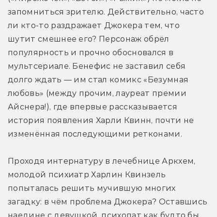
запомниться зрителю. Действительно, часто 
ли кто-то раздражает Джокера тем, что 
шутит смешнее его? Персонаж обрёл 
популярность и прочно обосновался в 
мультсериале. Бенефис не заставил себя 
долго ждать — им стал комикс «Безумная 
любовь» (между прочим, лауреат премии 
Айснера!), где впервые рассказывается 
история появления Харли Квинн, почти не 
изменённая последующими ретконами.
Проходя интернатуру в лечебнице Аркхем, 
молодой психиатр Харлин Квинзель 
попыталась решить мучившую многих 
загадку: в чём проблема Джокера? Оставшись 
наедине с девушкой, психопат как будто бы 