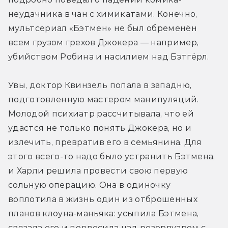
неудачника в чан с химикатами. Конечно, 
мультсериал «Бэтмен» не был обременён 
всем грузом грехов Джокера — например, 
убийством Робина и насилием над Бэтгёрл.
Увы, доктор Квинзель попала в западню, 
подготовленную мастером манипуляций. 
Молодой психиатр рассчитывала, что ей 
удастся не только понять Джокера, но и 
излечить, превратив его в семьянина. Для 
этого всего-то надо было устранить Бэтмена, 
и Харли решила провести свою первую 
сольную операцию. Она в одиночку 
воплотила в жизнь один из отброшенных 
планов клоуна-маньяка: усыпила Бэтмена, 
связала его и подвесила над резервуаром с 