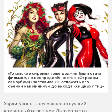
«Готэмские сирены» тоже должны были стать
фильмом, но неопределённость с «Отрядом
самоубийц» заставила DC отложить его
съёмки как минимум до выхода «Хищных птиц»
Харли Квинн — несравненно лучший 
командный игрок, чем Джокер, и это 