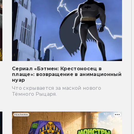
Сериал «Бэтмен: Крестоносец в
плаще»: возвращение в анимационный
нуар
Что скрывается за маской нового
Тёмного Рыцаря.
РЕКЛАМА