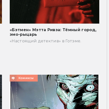
«Бэтмен» Мэтта Ривза: Тёмный город,
эмо-рыцарь
«Настоящий детектив» в Готэме.
Комиксы