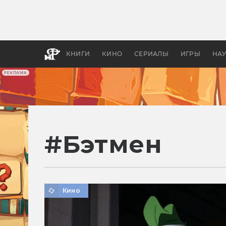
Какие
авгус
апока
детск
КНИГИ
КИНО
СЕРИАЛЫ
ИГРЫ
НА
РЕКЛАМА
#
Бэтмен
Кино