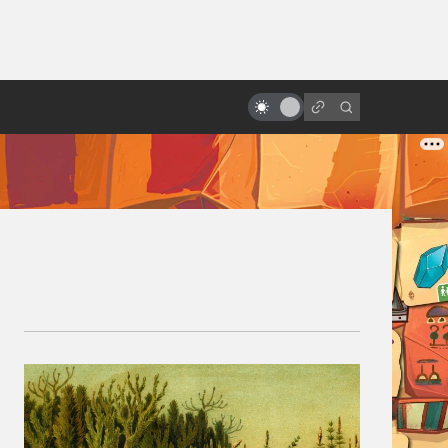
ы»:
ыло
Взлёт и падение «Робокопа»:
неснятые сценарии