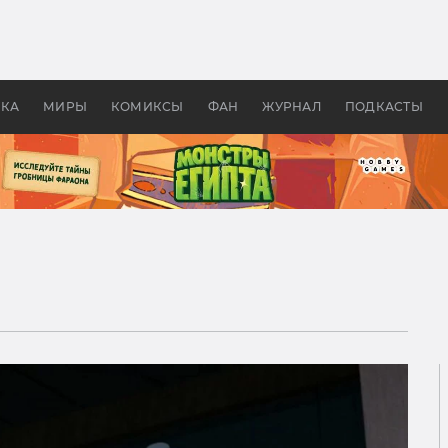
 фильмы смотреть в
Как создавались «Страшил
те 2026? В мире —
фильм, без которого не б
липсис, в России —
бы «Властелина колец»
ие комедии
УКА
МИРЫ
КОМИКСЫ
ФАН
ЖУРНАЛ
ПОДКАСТЫ