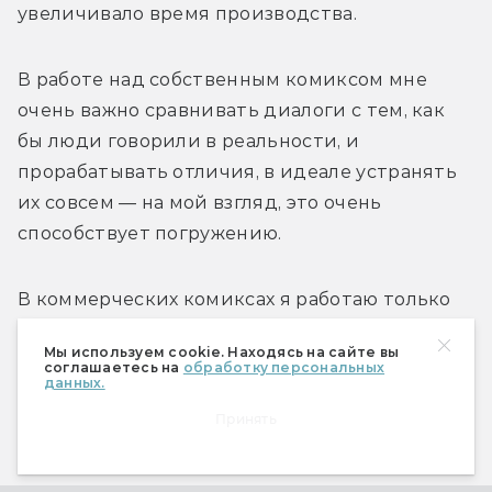
увеличивало время производства.
В работе над собственным комиксом мне 
очень важно сравнивать диалоги с тем, как 
бы люди говорили в реальности, и 
прорабатывать отличия, в идеале устранять 
их совсем — на мой взгляд, это очень 
способствует погружению.
В коммерческих комиксах я работаю только 
со сценаристами, и, полагаю, так будет 
Мы используем cookie. Находясь на сайте вы
всегда. Меня это полностью устраивает. 
соглашаетесь на
обработку персональных
данных.
Работать в команде в таком виде интересно, 
Принять
я узнаю всякое полезное у профессиональных 
авторов.