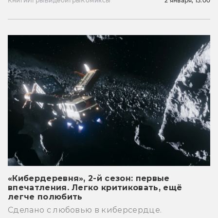
Книги
Игры
Видеоигры
Комиксы
2 января, 15:00
«Кибердеревня», 2-й сезон: первые
впечатления. Легко критиковать, ещё
легче полюбить
Сделано с любовью в киберсердце.