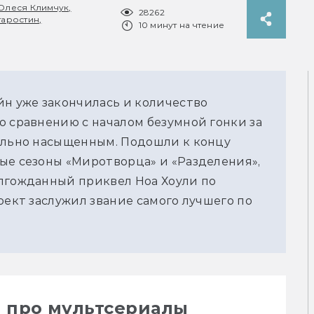
Олеся Климчук,
28262
таростин,
10 минут на чтение
н уже закончилась и количество 
 сравнению с началом безумной гонки за 
ольно насыщенным. Подошли к концу 
ые сезоны «Миротворца» и «Разделения», 
лгожданный приквел Ноа Хоули по 
оект заслужил звание самого лучшего по 
и про мультсериалы