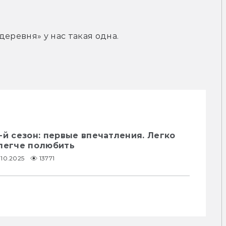
еревня» у нас такая одна.
-й сезон: первые впечатления. Легко
 легче полюбить
.10.2025
13771