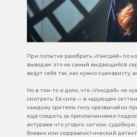
При попытке разобрать «Уэнсдей» по к
выводам: это не самый выдающийся сер
ведут себя так, как нужно сценаристу, 
Но в том-то и дело, что «Уэнсдей» не н
смотреть. Её сила — в чарующем сеттинг
каждому зрителю-гику чрезвычайно при
ещё следить за приключениями подростк
антураже что угодно: ситком, судебную
боевик или сюрреалистический детектив