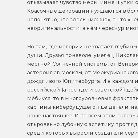
отказывает чувство меры: иные шутки см
Красочные декорации нуждаются в бол
непонятно, что здесь «можно», а что «не
неоригинальности: в нём чересчур мно
Но там, где истории не хватает глубины
души. Друзья поневоле, умелец Николай 
местной Солнечной системы, от Венерин
астероидов Москвы, от Меркурианского к
дождливого Юпитербурга. И в каждом из
российской (а кое-где и советской) дей
Мёбиуса, то в многоуровневые фракталы
картины кибербудущего, где детали, на
наше настоящее. И во всём этом сквозь
откровенно лубочную эстетику прогляды
среди которых выросли создатели сериа