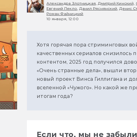
Александра Злотницкая,
Дмитрий Кинский,
Евгений Пекло,
Данил Ряснянский,
Денис С
Роман Файницкий
10 января, 12:00
Хотя горячая пора стриминговых вой
качественных сериалов снизилось по
контентом, 2025 год получился дов
«Очень странные дела», вышли втор
новый проект Винса Гиллигана и до
вселенной «Чужого». Но какой же пр
итогам года?
Если что, мы не забыл