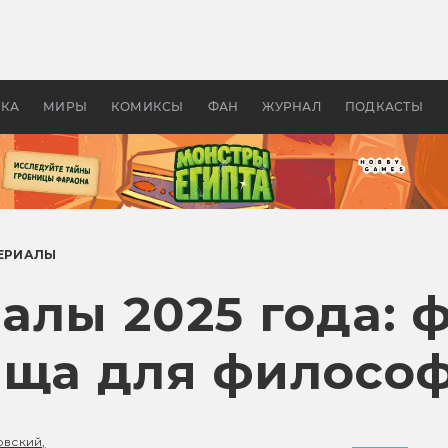
оздавались «Страшилы»:
«Одиссея» Нолана: что эт
, без которого не было
фильм сделал с Гомером и
ластелина колец»
Древней Грецией
УКА
МИРЫ
КОМИКСЫ
ФАН
ЖУРНАЛ
ПОДКАСТЫ
ЕРИАЛЫ
лы 2025 года: 
ища для филосо
вский,