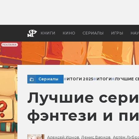
Как с
фильм
бы «В
КНИГИ
КИНО
СЕРИАЛЫ
ИГРЫ
НА
РЕКЛАМА
Сериалы
#
ИТОГИ 2025
#
ИТОГИ
#
ЛУЧШИЕ С
Лучшие сериа
фэнтези и п
Алексей Ионов,
Денис Варков,
Артём Дубро