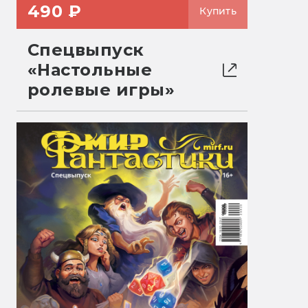
490 ₽
Купить
Спецвыпуск
«Настольные
ролевые игры»