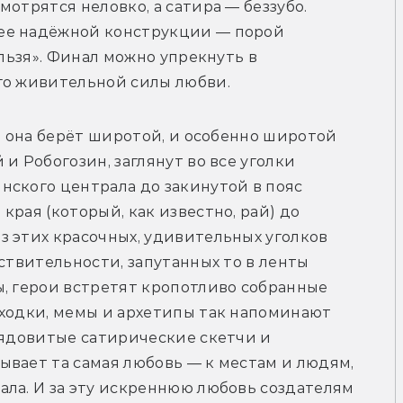
отрятся неловко, а сатира — беззубо. 
ее надёжной конструкции — порой 
льзя». Финал можно упрекнуть в 
го живительной силы любви.
, она берёт широтой, и особенно широтой 
и Робогозин, заглянут во все уголки 
ского централа до закинутой в пояс 
рая (который, как известно, рай) до 
 этих красочных, удивительных уголков 
ствительности, запутанных то в ленты 
, герои встретят кропотливо собранные 
ходки, мемы и архетипы так напоминают 
 ядовитые сатирические скетчи и 
вает та самая любовь — к местам и людям, 
ла. И за эту искреннюю любовь создателям 