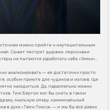
осточкам можно прийти к неутешительным 
иал. Сюжет пестрит дырами, персонажи 
актёры не пытаются заработать себе «Эмми»… 
ужно анализировать — её достаточно просто 
е, особом приюте для чудиков и изгоев, где 
ятно находиться. Да, параллельно можно 
ов. Тим Бёртон мог бы снять в таком 
 драму, мыльную оперу, криминальный 
 в духе «Твин Пикса» — и мы бы всё равно 