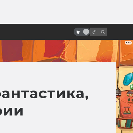
от
Серия «Хэллоуин»: загадочная
история Майкла Майерса
фантастика,
фии