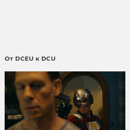
От DCEU к DCU