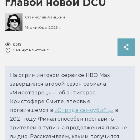
главой новой DCU
Станислав Авицкий
16 октября 2025 г.
8319
5 минут на чтение
На стриминговом сервисе HBO Max 
завершился второй сезон сериала 
«Миротворец» 
— 
об антигерое 
Кристофере Смите, впервые 
появившемся в 
«Отряде самоубийц»
 в 
2021 году. Финал способен поставить 
зрителей в тупик, а продолжения пока не 
видно. Рассказываем, каким получился 