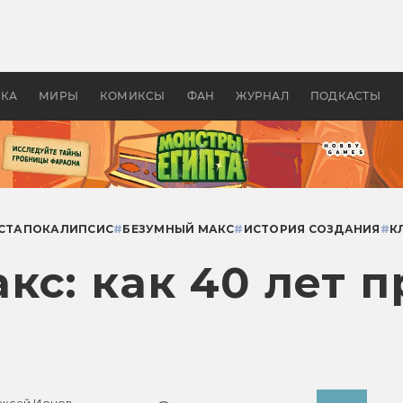
оздавались «Страшилы»:
«Одиссея» Нолана: что эт
, без которого не было
фильм сделал с Гомером и
ластелина колец»
Древней Грецией
УКА
МИРЫ
КОМИКСЫ
ФАН
ЖУРНАЛ
ПОДКАСТЫ
СТАПОКАЛИПСИС
#
БЕЗУМНЫЙ МАКС
#
ИСТОРИЯ СОЗДАНИЯ
#
К
кс: как 40 лет 
ексей Ионов