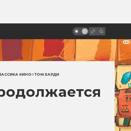
от
История студии Hanna-Barbera:
двое мечтателей, одна мышь и
семь премий «Оскар»
ЛАССИКА КИНО
#
ТОМ ХАРДИ
продолжается