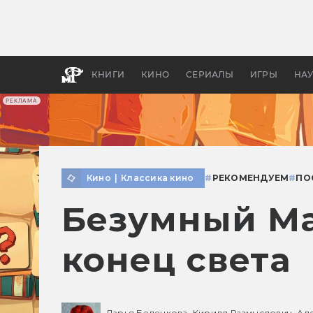
Как с
фильм
бы «В
КНИГИ
КИНО
СЕРИАЛЫ
ИГРЫ
НА
РЕКЛАМА
Кино
|
Классика кино
#
РЕКОМЕНДУЕМ
#
ПО
Безумный Ма
конец света
Дарья Беленкова,
Кирилл Размыслович,
Ал