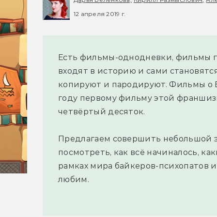
12 апреля 2019 г.
Есть фильмы-однодневки, фильмы г
входят в историю и сами становятс
копируют и пародируют. Фильмы о Б
году первому фильму этой франшизы
четвёртый десяток.
Предлагаем совершить небольшой э
посмотреть, как всё начиналось, к
рамках мира байкеров-психопатов и б
любим.