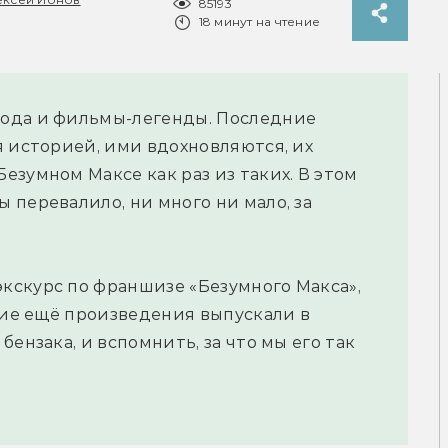
85193
18 минут на чтение
ода и фильмы-легенды. Последние
я историей, ими вдохновляются, их
езумном Максе как раз из таких. В этом
 перевалило, ни много ни мало, за
кскурс по франшизе «Безумного Макса»,
акие ещё произведения выпускали в
ензака, и вспомнить, за что мы его так