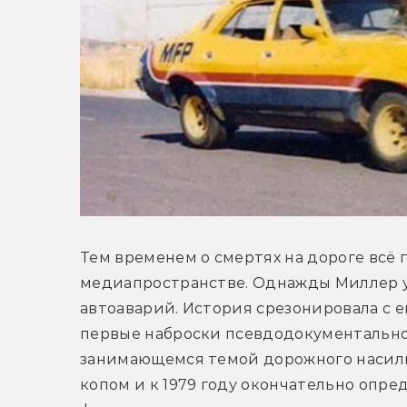
Тем временем о смертях на дороге всё 
медиапространстве. Однажды Миллер у
автоаварий. История срезонировала с е
первые наброски псевдодокументальног
занимающемся темой дорожного насили
копом и к 1979 году окончательно опре