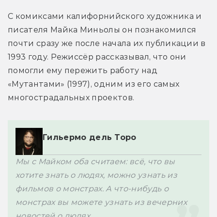
С комиксами калифорнийского художника и 
писателя Майка Миньолы он познакомился 
почти сразу же после начала их публикации в 
1993 году. Режиссёр рассказывал, что они 
помогли ему пережить работу над 
«Мутантами» (1997), одним из его самых 
многострадальных проектов.
Гильермо дель Торо
Мы с Майком оба считаем: всё, что вы 
хотите знать о людях, можно узнать из 
фильмов о монстрах. А что-нибудь о 
монстрах вы можете узнать из вечерних 
новостей о людях.