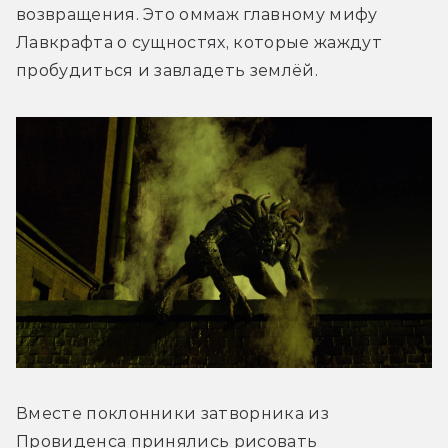
возвращения. Это оммаж главному мифу 
Лавкрафта о сущностях, которые жаждут 
пробудиться и завладеть землёй.
Вместе поклонники затворника из 
Провиденса принялись рисовать 