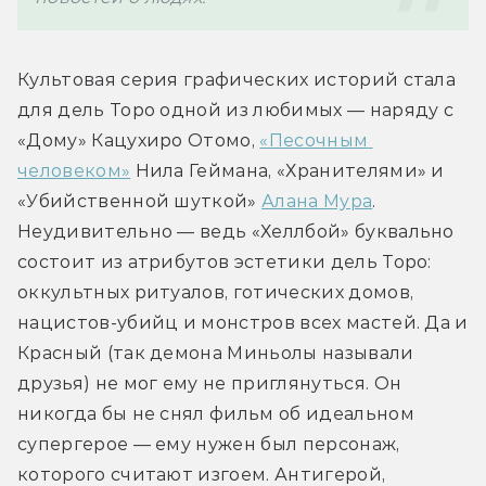
Культовая серия графических историй стала 
для дель Торо одной из любимых — наряду с 
«Дому» Кацухиро Отомо, 
«Песочным 
человеком»
 Нила Геймана, «Хранителями» и 
«Убийственной шуткой» 
Алана Мура
. 
Неудивительно — ведь «Хеллбой» буквально 
состоит из атрибутов эстетики дель Торо: 
оккультных ритуалов, готических домов, 
нацистов-убийц и монстров всех мастей. Да и 
Красный (так демона Миньолы называли 
друзья) не мог ему не приглянуться. Он 
никогда бы не снял фильм об идеальном 
супергерое — ему нужен был персонаж, 
которого считают изгоем. Антигерой, 