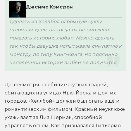
Джеймс Кэмерон
Сделать из Хеллбоя огромную куклу — 
отличная идея, но тогда ты не сможешь 
показать историю любви. Можно сделать 
так, чтобы девушка испытывала симпатию к 
монстру, по типу Кинг-Конга, но подлинно 
человечной истории любви не получится
Да, несмотря на обилие жутких тварей, 
обитающих на улицах Нью-Йорка и других 
городов, «Хеллбой» должен был стать ещё и 
романтическим фильмом. Красный неуклюже 
ухаживает за Лиз Шерман, способной 
управлять огнём. Как признавался Гильермо, 