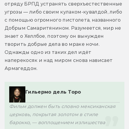
отряду БРПД устранять сверхъестественные 
угрозы — либо своим кулаком-кувалдой, либо 
с помощью огромного пистолета, названного 
Добрым Самаритянином. Разумеется, мир не 
знает о Хеллбое, поэтому он вынужден 
творить добрые дела во мраке ночи. 
Однажды одно из таких дел идёт 
наперекосяк и над миром снова нависает 
Армагеддон.
Гильермо дель Торо
Фильм должен быть словно мексиканская 
церковь, покрытая золотом в стиле 
барокко, — воплощением излишества