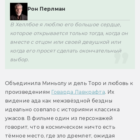
Рон Перлман
В Хеллбое я люблю его большое сердце, 
которое открывается только тогда, когда он 
вместе с отцом или своей девушкой или 
когда его просят сделать окончательный 
выбор.
Объединила Миньолу и дель Торо и любовь к 
произведениям 
Говарда Лавкрафта
. Их 
видение ада как межзвёздной бездны 
идеально совпало с историями классика 
ужасов. В фильме один из персонажей 
говорит, что в космическом ничто есть 
тёмное место, где зло дремлет, ожидая 