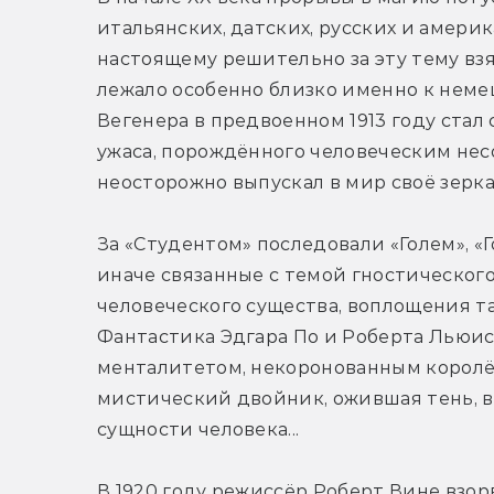
итальянских, датских, русских и амери
настоящему решительно за эту тему взя
лежало особенно близко именно к неме
Вегенера в предвоенном 1913 году ста
ужаса, порождённого человеческим нес
неосторожно выпускал в мир своё зерк
За «Студентом» последовали «Голем», «Г
иначе связанные с темой гностического
человеческого существа, воплощения т
Фантастика Эдгара По и Роберта Льюис
менталитетом, некоронованным королём
мистический двойник, ожившая тень, 
сущности человека...
В 1920 году режиссёр Роберт Вине взор