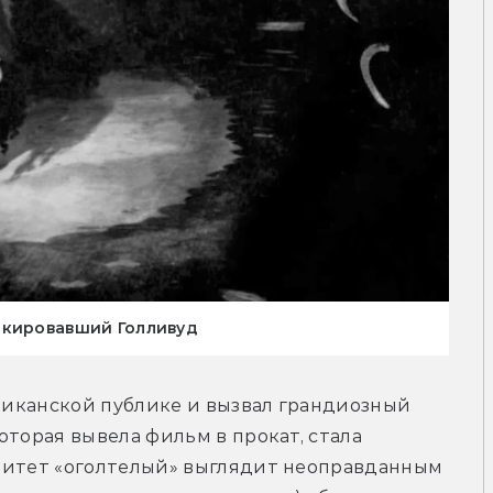
окировавший Голливуд
ериканской публике и вызвал грандиозный 
торая вывела фильм в прокат, стала 
питет «оголтелый» выглядит неоправданным 