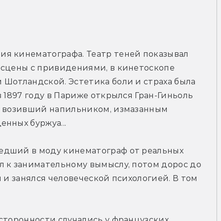
я кинематографа. Театр теней показывал 
 сцены с привидениями, в кинетоскопе 
Шотландской. Эстетика боли и страха была 
 1897 году в Париже открылся Гран-Гиньоль 
о возивший напильником, измазанным 
нных буржуа...
едший в моду кинематограф от реальных 
 к занимательному вымыслу, потом дорос до 
 и занялся человеческой психологией. В том 
сторонности случались у французских, 