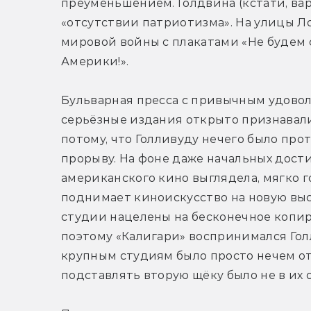
преуменьшением. Голдвина (кстати, ва
«отсутствии патриотизма». На улицы Л
мировой войны с плакатами «Не будем 
Америки!».
Бульварная пресса с привычным удовол
серьёзные издания открыто признавали
потому, что Голливуду нечего было про
прорыву. На фоне даже начальных дост
американского кино выглядела, мягко го
поднимает киноискусство на новую выс
студии нацелены на бесконечное копи
поэтому «Калигари» воспринимался Гол
крупным студиям было просто нечем отв
подставлять вторую щёку было не в их 