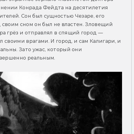
олнении Конрада Фейдта на десятилетия 
телей. Сон был сущностью Чезаре, его 
д своим сном он был не властен. Зловещий 
а грёз и отправлял в спящий город — 
л своими врагами. И город, и сам Калигари, и 
льны. Зато ужас, который они 
овершенно реальным.