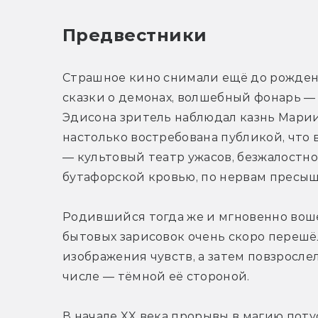
Предвестники
Страшное кино снимали ещё до рождени
сказки о демонах, волшебный фонарь —
Эдисона зритель наблюдал казнь Марии 
настолько востребована публикой, что в
— культовый театр ужасов, безжалостн
бутафорской кровью, по нервам пресыще
Родившийся тогда же и мгновенно вош
бытовых зарисовок очень скоро перешёл
изображения чувств, а затем повзрослел
числе — тёмной её стороной.
В начале XX века прорывы в магию поту