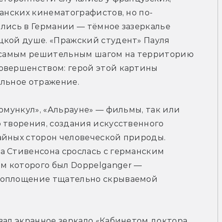
канских кинематографистов, но по-
лись в Германии — тёмное зазеркалье 
цкой душе. «Пражский студент» Пауля 
л самым решительным шагом на территорию 
овершенством: герой этой картины 
альное отражение.
омункул», «Альрауне» — фильмы, так или 
 творения, создания искусственного 
айных сторон человеческой природы. 
а Стивенсона срослась с германским 
 которого был Doppelganger — 
воплощение тщательно скрываемой 
вал экранное зеркало «Кабинетом доктора 