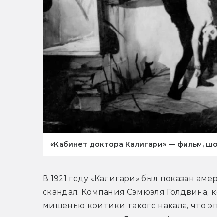
«Кабинет доктора Калигари» — фильм, ш
В 1921 году «Калигари» был показан ам
скандал. Компания Сэмюэля Голдвина, ко
мишенью критики такого накала, что э