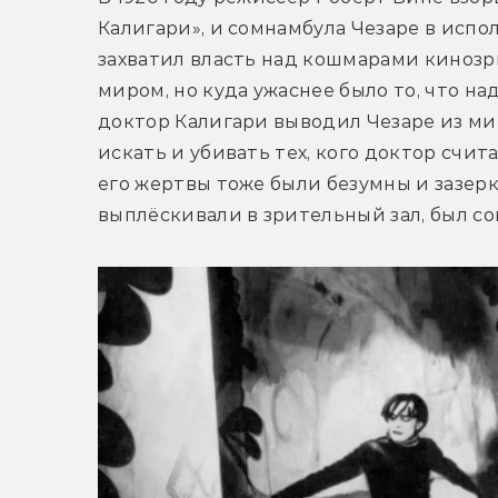
Калигари», и сомнамбула Чезаре в исп
захватил власть над кошмарами кинозри
миром, но куда ужаснее было то, что на
доктор Калигари выводил Чезаре из мир
искать и убивать тех, кого доктор счита
его жертвы тоже были безумны и зазерка
выплёскивали в зрительный зал, был с