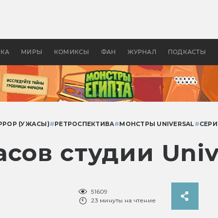
 фильмы смотреть в
Как создавались «Страшил
те 2026? В мире —
фильм, без которого не б
липсис, в России —
бы «Властелина колец»
ие комедии
УКА
МИРЫ
КОМИКСЫ
ФАН
ЖУРНАЛ
ПОДКАСТЫ
РРОР (УЖАСЫ)
#
РЕТРОСПЕКТИВА
#
МОНСТРЫ UNIVERSAL
#
СЕРИ
сов студии Univ
51609
23 минуты на чтение