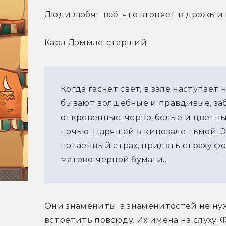
Люди любят всё, что вгоняет в дрожь и 
Карл Лэммле-старший
Когда гаснет свет, в зале наступает 
бывают волшебные и правдивые, за
откровенные, черно-белые и цветные
ночью. Царящей в кинозале тьмой. Э
потаенный страх, придать страху фор
матово-черной бумаги...
Они знамениты, а знаменитостей не ну
встретить повсюду. Их имена на слуху. 