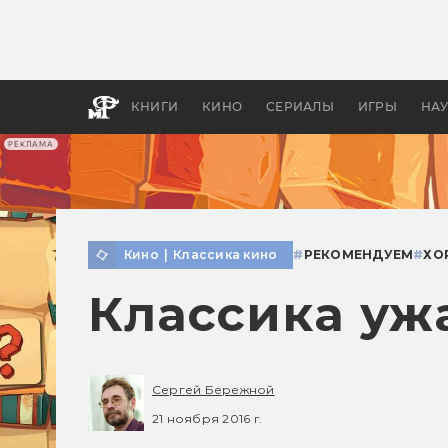
Какие
авгус
апока
детск
КНИГИ
КИНО
СЕРИАЛЫ
ИГРЫ
НА
РЕКЛАМА
Кино
|
Классика кино
#
РЕКОМЕНДУЕМ
#
ХО
Классика ужа
Сергей Бережной
21 ноября 2016 г.