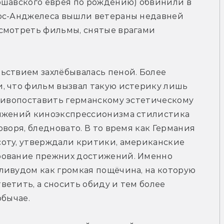
ршавского еврея по рождению) обвинили в 
ос-Анджелеса вышли ветераны недавней 
смотреть фильмы, снятые врагами 
ьствием захлёбывалась пеной. Более 
, что фильм вызвал такую истерику лишь 
тивопоставить германскому эстетическому 
ижений киноэкспрессионизма стилистика 
воря, бледновато. В то время как Германия 
оту, утверждали критики, американские 
рование прежних достижений. Именно 
ливудом как громкая пощёчина, на которую 
етить, а сносить обиду и тем более 
обычае.