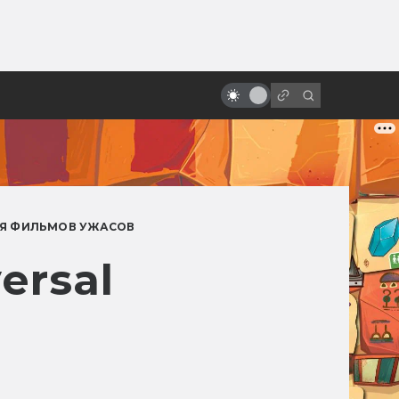
ы»:
Какими могли быть «Хребты
ыло
безумия» Гильермо Дель Торо:
читаем сценарии
Я ФИЛЬМОВ УЖАСОВ
ersal