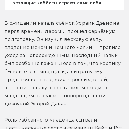
Настоящие хоббиты играют сами себя!
В ожидании начала съёмок Уорвик Дэвис не 
терял времени даром и прошёл серьёзную 
подготовку. Он изучил верховую езду, 
владение мечом и немного магии — правила 
ухода за новорождённым. Последний навык 
был особенно важен. Дело в том, что Уорвику 
было всего семнадцать, а сыграть ему 
предстояло отца двоих взрослых детей, 
который большую часть фильма ходит с 
младенцем на руках — новорождённой 
девочкой Элорой Данан.
Роль избранного младенца сыграли 
шестимесячные сёстры-близнецы Кейт и Рут 