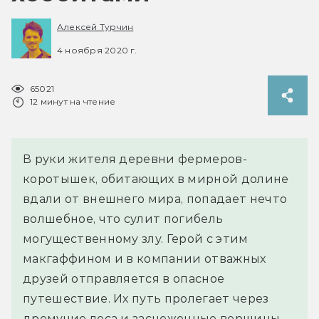
Алексей Турчин
4 ноября 2020 г.
65021
12 минут на чтение
В руки жителя деревни фермеров-
коротышек, обитающих в мирной долине
вдали от внешнего мира, попадает нечто
волшебное, что сулит погибель
могущественному злу. Герой с этим
макгаффином и в компании отважных
друзей отправляется в опасное
путешествие. Их путь пролегает через
дремучие леса и заснеженные вершины,