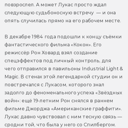
повзрослел. А может Лукас просто ждал 
следующую судьбоносную встречу  — и она 
опять случилась прямо на его рабочем месте.
В декабре 1984 года подошли к концу съёмки 
фантастического фильма «Кокон». Его 
режиссёр Рон Ховард взял создание 
спецэффектов под личный контроль, для 
чего отправился в павильоны Industrial Light & 
Magic. В стенах этой легендарной студии он и 
повстречался с Лукасом, которого знал 
задолго до феноменального успеха «Звёздных 
войн»: ещё 19-летним Рон снялся в раннем 
фильме Джорджа «Американские граффити». 
Лукас давно чувствовал с ним тесную связь — 
сродни той, что была у него со Спилбергом. 