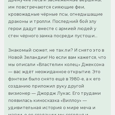
им повстречаются сияющие феи,
кровожадные чёрные псы, огнедышащие
драконы и тролли. Последний бой злу
герои дадут вместе с армией людей у
стен чёрного замка посреди пустоши...
Знакомый сюжет, не так ли? И снято это в
Новой Зеландии! Но если вам кажется, что
мы описали «Властелин колец» Джексона
— вас ждёт неожиданное открытие. Это
фэнтези было снято ещё в 1980-е, а к его
созданию приложил руку другой
визионер — Джордж Лукас. Его трудами
появилась киносказка «Виллоу» —
удивительная история о мире меча и
магии, о ее создании мы сегодня и