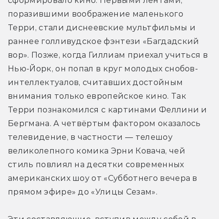
сформировало кино. Первыми лентами, 
поразившими воображение маленького 
Терри, стали диснеевские мультфильмы и 
раннее голливудское фэнтези «Багдадский 
вор». Позже, когда Гиллиам приехал учиться в 
Нью-Йорк, он попал в круг молодых снобов-
интеллектуалов, считавших достойным 
внимания только европейское кино. Так 
Терри познакомился с картинами Феллини и 
Бергмана. А четвёртым фактором оказалось 
телевидение, в частности — телешоу 
великолепного комика Эрни Ковача, чей 
стиль повлиял на десятки современных 
американских шоу от «Субботнего вечера в 
прямом эфире» до «Улицы Сезам».