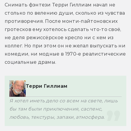
Снимать фэнтези Терри Гиллиам начал не 
столько по велению души, сколько из чувства 
противоречия. После монти-пайтоновских 
гротесков ему хотелось сделать что-то своё, 
не деля режиссёрское кресло ни с кем из 
коллег. Но при этом он не желал выпускать ни 
комедии, ни модные в 1970-е реалистические 
социальные драмы.
Терри Гиллиам
Я хотел иметь дело со всем на свете, лишь 
бы там были приключения, саспенс, 
любовь, текстуры, запахи, атмосфера.