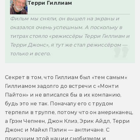
Терри Гиллиам
Фильм мы сняли, он вышел на экраны и 
оказался очень успешным. А поскольку в 
титрах стояло «режиссёры Терри Гиллиам и 
Терри Джонс», я тут же стал режиссёром — 
только и всего.
Секрет в том, что Гиллиам был «тем самым» 
Гиллиамом задолго до встречи с «Монти 
Пайтон» и не вписался бы в их компанию, 
будь это не так. Поначалу его с трудом 
терпели в труппе, потому что он американец, 
а Грэм Чепмен, Джон Клиз, Эрик Айдл, Терри 
Джонс и Майкл Пэлин — англичане. С 
присущим этой нации снобизмом и 