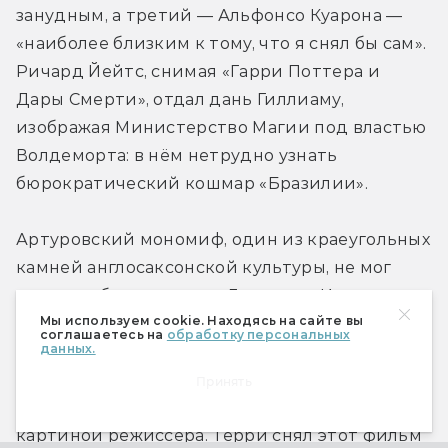
занудным, а третий — Альфонсо Куарона — 
«наиболее близким к тому, что я снял бы сам». 
Ричард Йейтс, снимая «Гарри Поттера и 
Дары Смерти», отдал дань Гиллиаму, 
изображая Министерство Магии под властью 
Волдеморта: в нём нетрудно узнать 
бюрократический кошмар «Бразилии».
Артуровский мономиф, один из краеугольных 
камней англосаксонской культуры, не мог 
остаться без внимания Гиллиама. И речь не 
Мы используем cookie. Находясь на сайте вы
только о его фарсовой интерпретации в 
соглашаетесь на
обработку персональных
данных.
«Священном Граале». «Король-Рыбак» (1991) 
стал самой сентиментальной, любимой 
Принять
зрителями и недооценённой критиками 
картиной режиссёра. Терри снял этот фильм 