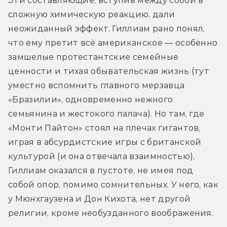
Эти составляющие, вступив между собой в 
сложную химическую реакцию, дали 
неожиданный эффект. Гиллиам рано понял, 
что ему претит всё американское — особенно 
замшелые протестантские семейные 
ценности и тихая обывательская жизнь (тут 
уместно вспомнить главного мерзавца 
«Бразилии», одновременно нежного 
семьянина и жестокого палача). Но там, где 
«Монти Пайтон» стоял на плечах гигантов, 
играя в абсурдистские игры с британской 
культурой (и она отвечала взаимностью), 
Гиллиам оказался в пустоте, не имея под 
собой опор, помимо сомнительных. У него, как 
у Мюнхгаузена и Дон Кихота, нет другой 
религии, кроме необузданного воображения.