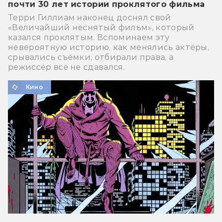
почти 30 лет истории проклятого фильма
Терри Гиллиам наконец доснял свой
«Величайший неснятый фильм», который
казался проклятым. Вспоминаем эту
невероятную историю, как менялись актёры,
срывались съёмки, отбирали права, а
режиссёр всё не сдавался.
Кино