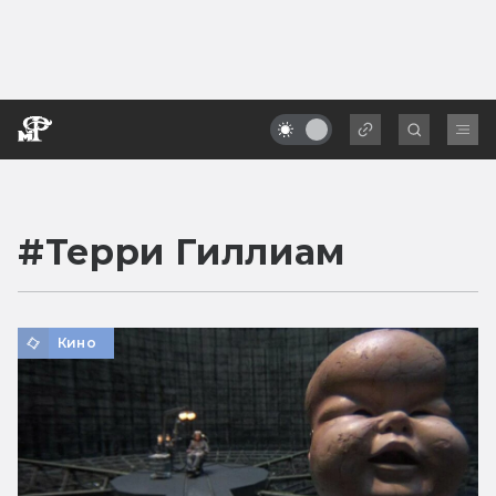
#
Терри Гиллиам
Кино