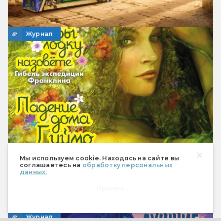
Журнал
Мы используем cookie. Находясь на сайте вы
соглашаетесь на
обработку персональных
данных.
Мир фантастики № 268 (март 2026)
Фантастическая история во всех
Принять
проявлениях
Журнал