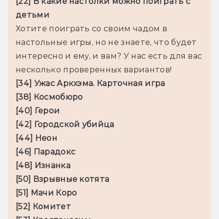
[22] В какие настолки можно поиграть с 
детьми
Хотите поиграть со своим чадом в 
настольные игры, но не знаете, что будет 
интересно и ему, и вам? У нас есть для вас 
[34] Ужас Аркхэма. Карточная игра

[38] Космобюро

[40] Герои

[42] Городской убийца

[44] Неон

[46] Парадокс

[48] Изнанка

[50] Взрывные котята

[51] Мачи Коро

[52] Комитет
