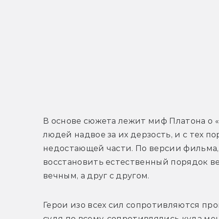
В основе сюжета лежит миф Платона о «п
людей надвое за их дерзость, и с тех п
недостающей части. По версии фильма, 
восстановить естественный порядок вещ
вечным, а друг с другом.
Герои изо всех сил сопротивляются про
судя по всему, сопротивлялись куда ме