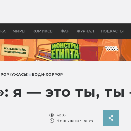
 фильмы смотреть в
Как создавались «Страшил
те 2026? В мире —
фильм, без которого не б
липсис, в России —
бы «Властелина колец»
ие комедии
УКА
МИРЫ
КОМИКСЫ
ФАН
ЖУРНАЛ
ПОДКАСТЫ
РОР (УЖАСЫ)
#
БОДИ-ХОРРОР
: я — это ты, ты 
4868
4 минуты на чтение