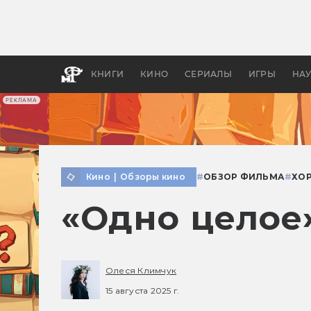
Какие
авгус
апока
детск
КНИГИ
КИНО
СЕРИАЛЫ
ИГРЫ
НА
РЕКЛАМА
Кино
|
Обзоры кино
#
ОБЗОР ФИЛЬМА
#
ХОР
«Одно целое»
Олеся Климчук
15 августа 2025 г.