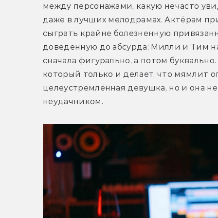
между персонажами, какую нечасто уви
даже в лучших мелодрамах. Актёрам пр
сыграть крайне болезненную привязанно
доведённую до абсурда: Милли и Тим на
сначала фигурально, а потом буквально
который только и делает, что мямлит о
целеустремлённая девушка, но и она н
неудачником.