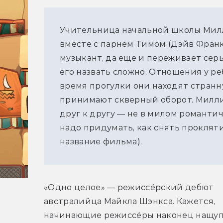
Учительница начальной школы Милли
вместе с парнем Тимом (Дэйв Франк
музыкант, да ещё и переживает сер
его назвать сложно. Отношения у ребя
время прогулки они находят странну
принимают скверный оборот. Милли
друг к другу — не в милом романтич
надо придумать, как снять проклятие
название фильма).
«Одно целое» — режиссёрский дебют 
австралийца Майкла Шэнкса. Кажется, 
начинающие режиссёры наконец нащуп