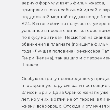
верную формулу: взять фильм ужасов, 
приправить его необычной идеей и зар
поддержкой модной студии вроде Neon
А24. В итоге обычно получается умеренн
успешное в прокате кино, которое прих
по вкусу критикам. Несмотря на скандал
обвинения в плагиате (поищите фильм 
года «Лучшая половина» режиссёра Пат
Генри Фелана), так вышло и с творением
Шэнкса.
Особую остроту происходящему придаёт
что экранную пару сыграли настоящие с
Элисон Бри и Дэйв Франко женаты уже 
лет, но у них, в отличие от героев, в лич
жизни всё хорошо. Отсюда и отличная х