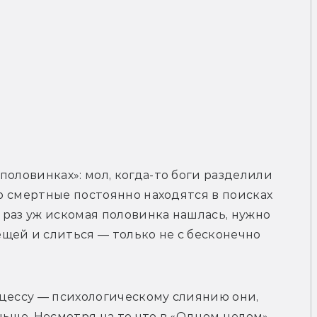
оловинках»: мол, когда-то боги разделили 
ор смертные постоянно находятся в поисках 
раз уж искомая половинка нашлась, нужно 
ей и слиться — только не с бесконечно 
цессу — психологическому слиянию они, 
ньше. Несмотря на то что в «Одном целом» 