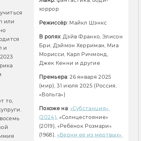
Жанр: 
фантастика, боди-
хоррор
учиться 
 или 
Режиссёр
: Майкл Шэнкс
о 
В ролях
: Дэйв Франко, Элисон 
одится 
Бри, Дэймон Херриман, Миа 
 и 
Морисси, Карл Ричмонд, 
2023 
Джек Кенни и другие
рика 
 
Премьера
: 26 января 2025 
(мир), 31 июля 2025 (Россия, 
«Вольга»)
 то, 
Похоже на
: 
«Субстанция» 
упруги. 
(2024)
, «Солнцестояние» 
восемь 
(2019), «Ребёнок Розмари» 
ной 
(1968), 
«Верни её из мёртвых» 
имия 