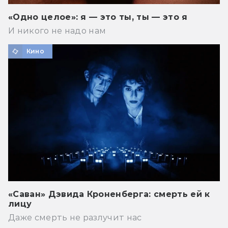
«Одно целое»: я — это ты, ты — это я
И никого не надо нам
Кино
«Саван» Дэвида Кроненберга: смерть ей к
лицу
Даже смерть не разлучит нас