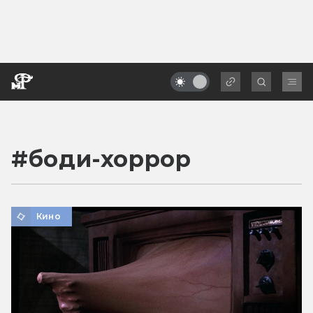
#
боди-хоррор
Кино