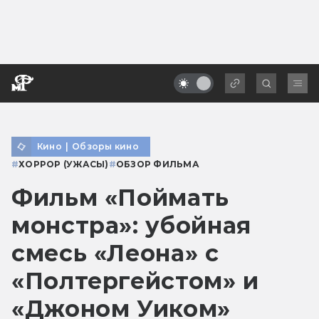
Кино
|
Обзоры кино
#
ХОРРОР (УЖАСЫ)
#
ОБЗОР ФИЛЬМА
Фильм «Поймать
монстра»: убойная
смесь «Леона» с
«Полтергейстом» и
«Джоном Уиком»