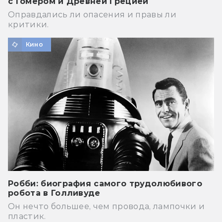
с Гомером и Древней Грецией
Оправдались ли опасения и правы ли
критики.
Кино
Робби: биография самого трудолюбивого
робота в Голливуде
Он нечто большее, чем провода, лампочки и
пластик.