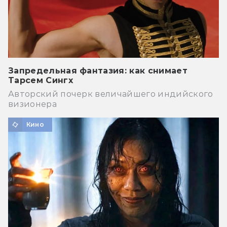
Запредельная фантазия: как снимает
Тарсем Сингх
Авторский почерк величайшего индийского
визионера
Кино