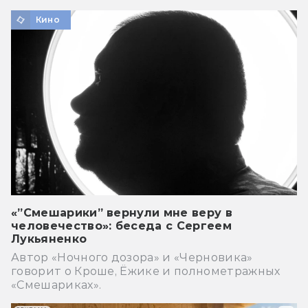
Кино
«”Смешарики” вернули мне веру в
человечество»: беседа с Сергеем
Лукьяненко
Автор «Ночного дозора» и «Черновика»
говорит о Кроше, Ёжике и полнометражных
«Смешариках».