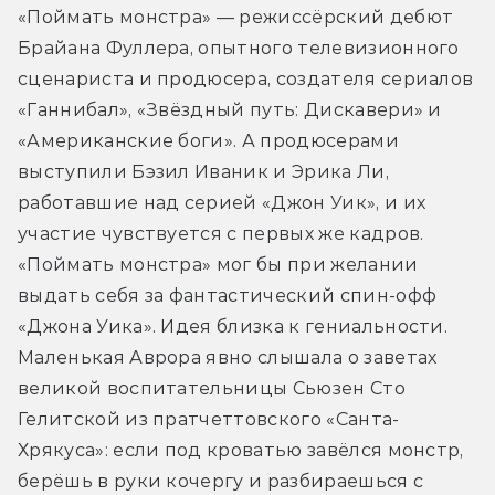
«Поймать монстра» — режиссёрский дебют 
Брайана Фуллера, опытного телевизионного 
сценариста и продюсера, создателя сериалов 
«Ганнибал», «Звёздный путь: Дискавери» и 
«Американские боги». А продюсерами 
выступили Бэзил Иваник и Эрика Ли, 
работавшие над серией «Джон Уик», и их 
участие чувствуется с первых же кадров. 
«Поймать монстра» мог бы при желании 
выдать себя за фантастический спин-офф 
«Джона Уика». Идея близка к гениальности. 
Маленькая Аврора явно слышала о заветах 
великой воспитательницы Сьюзен Сто 
Гелитской из пратчеттовского «Санта-
Хрякуса»: если под кроватью завёлся монстр, 
берёшь в руки кочергу и разбираешься с 