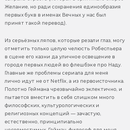
Желание, но ради сохранения единообразия 
первых букв в именах Вечных у нас был 
принят такой перевод).
Из серьёзных ляпов, которые резали глаз, могу 
отметить только целую челюсть Робеспьера 
в сцене его казни да уличное освещение в 
городе первых людей во флешбэке про Наду. 
Главные же проблемы сериала для меня 
лично идут не от Netflix, а из первоисточника. 
Полотно Геймана чрезвычайно эклектично, и 
пытается вместить в себя слишком много 
философских, культурологических и 
религиозных концепций — зачастую, 
естественно, принципиально 
несовместимых. Гейман-философ для меня 