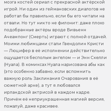
мозга костей сериал с прекрасной актёрской 
игрой. Ни один из геймановских диалогов не 
работал бы правильно, если бы его читали на 
отвали. Но тут никто не филонит: даже плохо 
подобранные актёры вроде Вивьенн 
Ачеампонг (Смерть) играют с полной отдачей. 
Моими любимцами стали Гвендолин Кристи 
— Люцифер в её исполнении действительно 
ощущается бесполым ангелом — и Энн Скелли 
(Нуала). В комиксах Нуала нарисована абы как 
(это особенно забавно, если вспомнить 
важную роль Заклинания Очарования в её 
сюжетной арке), а тут я любовался 
ирландской актрисой в каждом кадре. 
Причём её неприукрашенная магией версия, 
пожалуй, даже красивее.