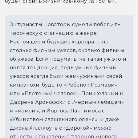
будет стоить жизни кое-кому из гостей.
Энтузиасты-новаторы сумели победить 
творческую стагнацию в жанре. 
Настоящее и будущее хоррора — не 
столько фильмы ужасов, сколько фильмы 
об ужасе. Если подумать, не такая уж это и 
новая тенденция, ведь умные фильмы 
ужасов всегда были жемчужинами своей 
киноэпохи, будь то «Ребёнок Розмари» 
или «Плетёный человек». При желании и 
Даррена Аронофски с «Чёрным лебедем» 
и «мамой!», и Йоргоса Лантимоса с 
«Убийством священного оленя», и даже 
Джона Хиллкоута с «Дорогой» можно 
отнести к поколению творцов «нового 