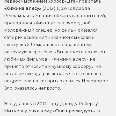
переосмыслением хоррор-штампов стала 
«Хижина в лесу»
 (2012) Дрю Годдарда. 
Рекламная кампания обманывала зрителей, 
преподнося «Хижину» как очередной 
молодёжный слэшер, но фильм оказался 
сатирической, напичканной смыслами 
шкатулкой Лемаршана с обращением 
напрямую к зрителю: «Вы влияете на сюжет 
любимых фильмов». «Хижину в лесу» не 
принято относить к «умному хоррору», но 
после её выхода рассказать что-то новое о 
подростках, на которых охотится Неведомое 
Зло, оказалось непросто.
Это удалось в 2014 году Дэвиду Роберту 
Митчеллу, снявшему «
Оно преследует
» (в 