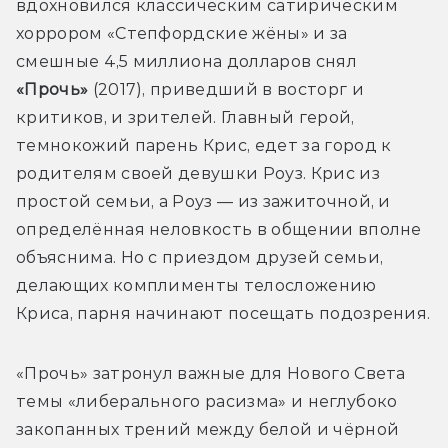
вдохновился классическим сатирическим 
хоррором «Степфордские жёны» и за 
смешные 4,5 миллиона долларов снял 
«Прочь» 
(2017), приведший в восторг и 
критиков, и зрителей. Главный герой, 
темнокожий парень Крис, едет за город к 
родителям своей девушки Роуз. Крис из 
простой семьи, а Роуз — из зажиточной, и 
определённая неловкость в общении вполне 
объяснима. Но с приездом друзей семьи, 
делающих комплименты телосложению 
Криса, парня начинают посещать подозрения.
«Прочь» затронул важные для Нового Света 
темы «либерального расизма» и неглубоко 
закопанных трений между белой и чёрной 