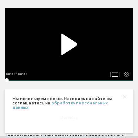
00:00
00:00
Мы используем cookie. Находясь на сайте вы
Игорь Хованский
соглашаетесь на
обработку персональных
данных.
Джентльмен. Музыкальный маньяк.
Принять
Архивариус просчетов Бэтмена.
#
РЕКОМЕНДУЕМ
#
КЛАССИКА КИНО
#
ХОРРОР (УЖАСЫ)