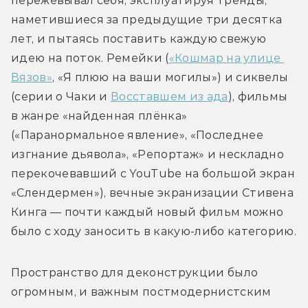
пережёвывал себя, эксплуатируя тренды, 
наметившиеся за предыдущие три десятка 
лет, и пытаясь поставить каждую свежую 
идею на поток. Ремейки (
«Кошмар на улице 
Вязов»
, «Я плюю на ваши могилы») и сиквелы 
(серии о Чаки и 
Восставшем из ада
), фильмы 
в жанре «найденная плёнка» 
(«Паранормальное явление», «Последнее 
изгнание дьявола», «Репортаж» и нескладно 
перекочевавший с YouTube на большой экран 
«Слендермен»), вечные экранизации Стивена 
Кинга — почти каждый новый фильм можно 
было с ходу заносить в какую-либо категорию.
Пространство для деконструкции было 
огромным, и важным постмодернистским 