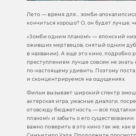
Лето — время для… зомби-апокалипсиса!
кончиться хорошо? О, он будет лучше, 
«Зомби одним планом!» — японский ни
оживших мертвецов, снятый одним дубл
в названии). А ещё это кино, подробно 
преступлением: лучше совсем не знать 
по-настоящему удивить. Поэтому поста
и сконцентрируемся на ощущениях.
Фильм вызывает широкий спектр эмоций
актёрская игра, ужасные диалоги, поср
отовсюду бюджетность — всё подталки
планом!» и забыть о его существовании. 
важно поверить в это кино так же, как 
Синъитиро Уэда. Продолжите просмотр 