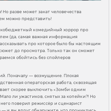
 Но разве может закат человечества 
чем можно представить!
зкобюджетный комедийный хоррор про 
ем (да, самая важная информация 
рассказывать про которое было бы настоящим 
сюжет до просмотра. Только так он сможет 
раемся обойтись без спойлеров 
. Поначалу — возмущение. Плохая 
едственная операторская работа, сквозящая 
вает скорее выключить «Зомби одним 
Мало ли ужастиков, снятых за копейки?! Но 
в него поверил режиссёр и сценарист 
— и вы вдруг обнаружите, что прониклись 