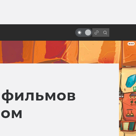
от
Спойлеры! Почему не надо их
бояться
5 фильмов
лом