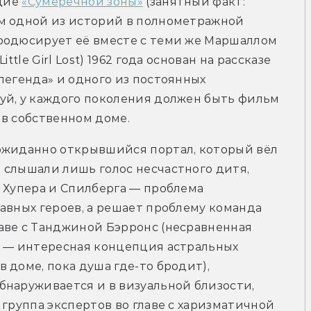
дие 
«Сумеречной зоны»
 (занятный факт: 
м одной из историй в полнометражной 
родюсирует её вместе с теми же Маршаллом 
tle Girl Lost) 1962 года основан на рассказе 
легенда» и одного из постоянных 
уй, у каждого поколения должен быть фильм 
 в собственном доме.
ожиданно открывшийся портал, который вёл 
слышали лишь голос несчастного дитя, 
 Хупера и Спилберга — проблема 
авных героев, а решает проблему команда 
аве с Танджиной Бэрронс (несравненная 
а — интересная концепция астральных 
доме, пока душа где-то бродит), 
наруживается и в визуальной близости, 
группа экспертов во главе с харизматичной 