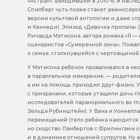
«Астрал», выходившей в 2010-е, и насле
Спилберг чуть позже станет режиссёро
версии культовой антологии и даже сп
и Кеннеди). Эпизод «Девочка пропала» (Lit
Ричарда Мэтисона, автора романа «Я — 
сценаристов «Сумеречной зоны». Пожал
о семье, столкнувшейся с чертовщиной
У Мэтисона ребёнок проваливался в не
в параллельное измерение, — родители 
а им на помощь приходил друг-физик. У
с призраками, которые утащили дочь гл
исследователей паранормального во гл
Зельда Рубинштейн). У Вана и Уоннелл
перемещений (тело ребёнка находится в 
но сходство Ламбертов с Фрилингами об
и в динамике отношений супругов. Ну а 