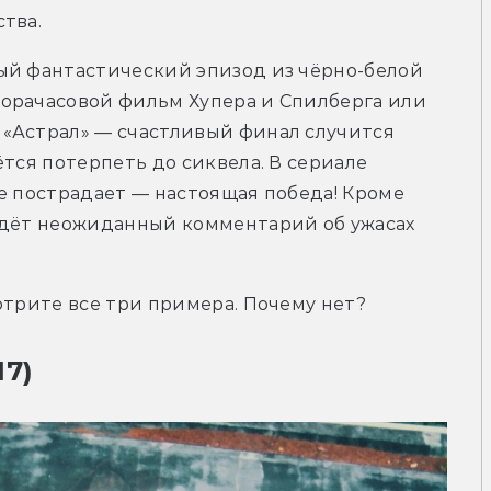
тва.
ый фантастический эпизод из чёрно-белой 
орачасовой фильм Хупера и Спилберга или 
«Астрал» — счастливый финал случится 
тся потерпеть до сиквела. В сериале 
е пострадает — настоящая победа! Кроме 
ждёт неожиданный комментарий об ужасах 
отрите все три примера. Почему нет?
17)