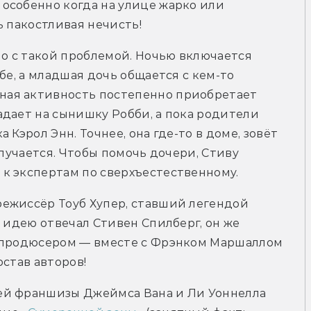
особенно когда на улице жарко или 
ь пакостливая нечисть!
 с такой проблемой. Ночью включается 
бе, а младшая дочь общается с кем-то 
ая активность постепенно приобретает 
дает на сынишку Робби, а пока родители 
Кэрол Энн. Точнее, она где-то в доме, зовёт 
олучается. Чтобы помочь дочери, Стиву 
к экспертам по сверхъестественному.
ежиссёр Тоуб Хупер, ставший легендой 
 идею отвечал Стивен Спилберг, он же 
 продюсером — вместе с Фрэнком Маршаллом 
остав авторов!
ей франшизы Джеймса Вана и Ли Уоннелла 