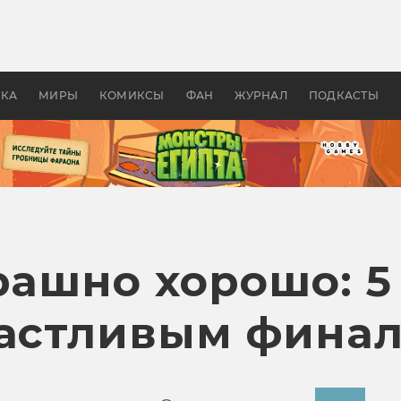
оздавались «Страшилы»:
«Одиссея» Нолана: что эт
, без которого не было
фильм сделал с Гомером и
ластелина колец»
Древней Грецией
УКА
МИРЫ
КОМИКСЫ
ФАН
ЖУРНАЛ
ПОДКАСТЫ
трашно хорошо: 
частливым фина