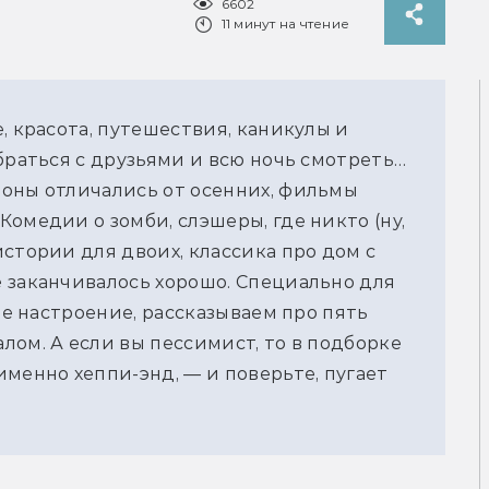
6602
11 минут на чтение
, красота, путешествия, каникулы и 
браться с друзьями и всю ночь смотреть… 
оны отличались от осенних, фильмы 
омедии о зомби, слэшеры, где никто (ну, 
стории для двоих, классика про дом с 
 заканчивалось хорошо. Специально для 
ее настроение, рассказываем про пять 
ом. А если вы пессимист, то в подборке 
менно хеппи-энд, — и поверьте, пугает 