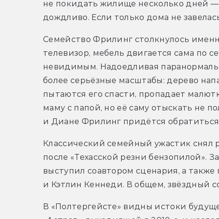
не покидать жилище несколько дней — 
дождливо. Если только дома не завелас
Семейство Фрилинг столкнулось именно
телевизор, мебель двигается сама по се
невидимым. Надоедливая паранормальн
более серьёзные масштабы: дерево напа
пытаются его спасти, пропадает малютка 
маму с папой, но её саму отыскать не п
и Диане Фрилинг придётся обратиться 
Классический семейный ужастик снял р
после «Техасской резни бензопилой». За
выступил соавтором сценария, а также
и Кэтлин Кеннеди. В общем, звёздный с
В «Полтергейсте» видны истоки будущ