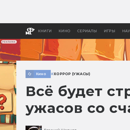
Как с
фильм
бы «В
КНИГИ
КИНО
СЕРИАЛЫ
ИГРЫ
НА
РЕКЛАМА
Кино
#
ХОРРОР (УЖАСЫ)
Всё будет с
ужасов со с
Евгений Шеянов