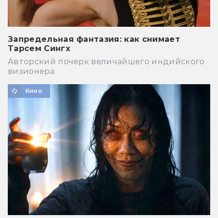
Запредельная фантазия: как снимает
Тарсем Сингх
Авторский почерк величайшего индийского
визионера
Кино