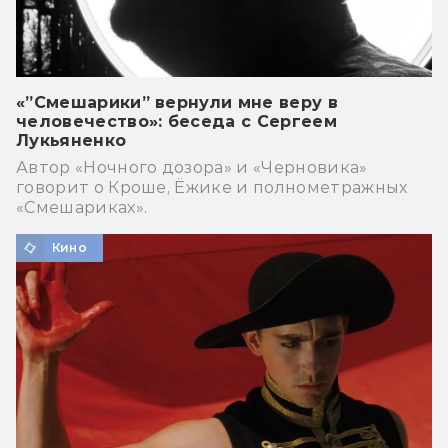
«”Смешарики” вернули мне веру в
человечество»: беседа с Сергеем
Лукьяненко
Автор «Ночного дозора» и «Черновика»
говорит о Кроше, Ёжике и полнометражных
«Смешариках».
Кино