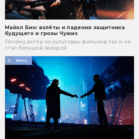
Майкл Бин: взлёты и падения защитника
будущего и грозы Чужих
Почему актёр из культовых фильмов так и не
стал большой звездой.
Кино