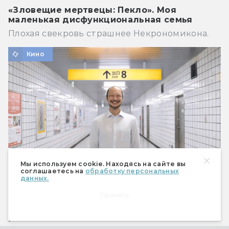
«Зловещие мертвецы: Пекло». Моя
маленькая дисфункциональная семья
Плохая свекровь страшнее Некрономикона.
Кино
Мы используем cookie. Находясь на сайте вы
соглашаетесь на
обработку персональных
данных.
Принять
Лиминальное пространство в фильмах:
если вам было мало «Закулисья
реальности»