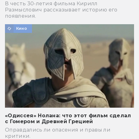
В честь 30-летия фильма Кирилл
Размыслович рассказывает историю его
появления.
Кино
«Одиссея» Нолана: что этот фильм сделал
с Гомером и Древней Грецией
Оправдались ли опасения и правы ли
критики.