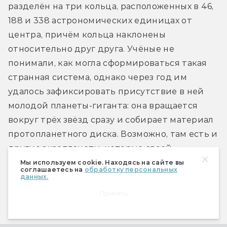
разделён на три кольца, расположенных в 46, 
188 и 338 астрономических единицах от 
центра, причём кольца наклонены 
относительно друг друга. Учёные не 
понимали, как могла сформироваться такая 
странная система, однако через год им 
удалось зафиксировать присутствие в ней 
молодой планеты-гиганта: она вращается 
вокруг трёх звёзд сразу и собирает материал 
протопланетного диска. Возможно, там есть и 
другие экзопланеты, которые своей 
гравитацией придали кольцам столь 
Мы используем cookie. Находясь на сайте вы
соглашаетесь на
обработку персональных
специфическую форму.
данных.
Принять
Свободный полёт