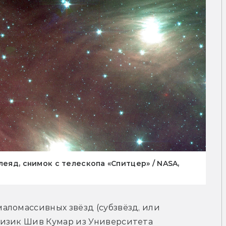
леяд, снимок с телескопа «Спитцер» / NASA,
ломассивных звёзд (субзвёзд, или 
изик Шив Кумар из Университета 