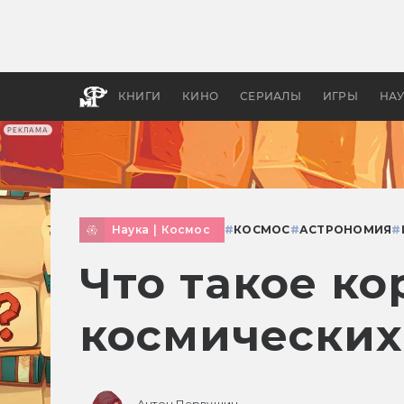
Как с
фильм
бы «В
КНИГИ
КИНО
СЕРИАЛЫ
ИГРЫ
НА
РЕКЛАМА
Наука
|
Космос
#
КОСМОС
#
АСТРОНОМИЯ
#
Что такое к
космических
Антон Первушин