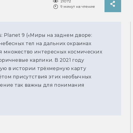
21072
9 минут на чтение
: Planet 9 («Миры на заднем дворе:
небесных тел на дальних окраинах
я множество интересных космических
оричневые карлики. В 2021 году
вую в истории трёхмерную карту
ётом присутствия этих необычных
учение так важны для понимания