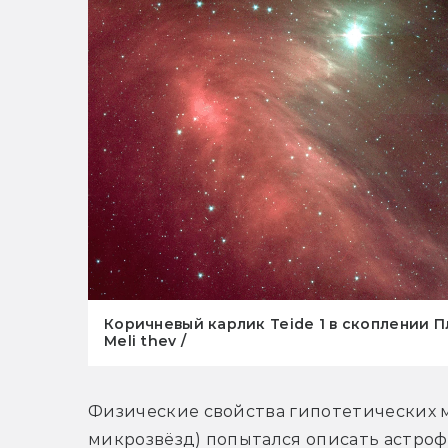
Коричневый карлик Teide 1 в скоплении П
Meli thev /
Физические свойства гипотетических ма
микрозвёзд) попытался описать астроф