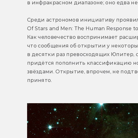
в инфракрасном диапазоне; оно едва не 
Среди астрономов инициативу проявил 
Of Stars and Men: The Human Response to 
Как человечество воспринимает расшире
что сообщения об открытии у некоторых
в десятки раз превосходящих Юпитер, с
придётся пополнить классификацию но
звёздами. Открытие, впрочем, не подт
принято.