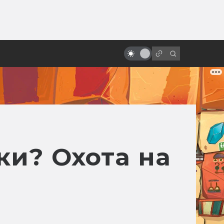
от
Как смотрится «Месть ситхов»
спустя двадцать лет?
ки? Охота на