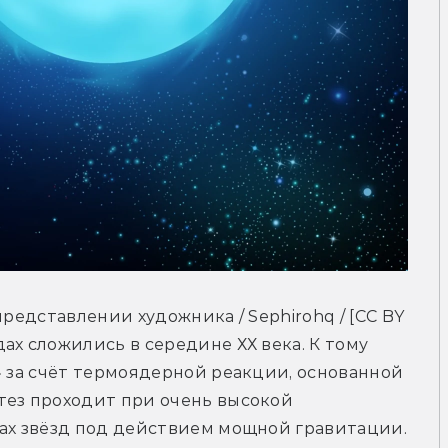
редставлении художника / Sephirohq / [CC BY 
х сложились в середине ХХ века. К тому 
» за счёт термоядерной реакции, основанной 
тез проходит при очень высокой 
ах звёзд под действием мощной гравитации. 