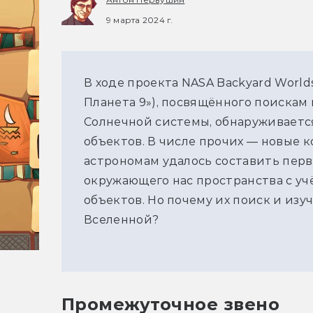
9 марта 2024 г.
В ходе проекта NASA Backyard Worlds
Планета 9»), посвящённого поискам 
Солнечной системы, обнаруживаетс
объектов. В числе прочих — новые к
астрономам удалось составить пер
окружающего нас пространства с уч
объектов. Но почему их поиск и из
Вселенной?
Промежуточное звено