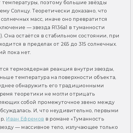
 температуры, поэтому большие звёзды 
му Солнцу. Теоретически доказано, что 
солнечных масс, иначе оно превратится 
ключение — звезда R136a1 в туманности 
. Она остаётся в стабильном состоянии, при 
ходится в пределах от 265 до 315 солнечных. 
ий пока нет.
ся термоядерная реакция внутри звезды, 
ньше температура на поверхности объекта, 
руднее обнаружить его традиционными 
ремя теоретики не могли отрицать 
ляющих собой промежуточное звено между 
обсуждалась. И, что неудивительно, первыми 
р, 
Иван Ефремов
 в романе «Туманность 
везду — массивное тело, излучающее только 