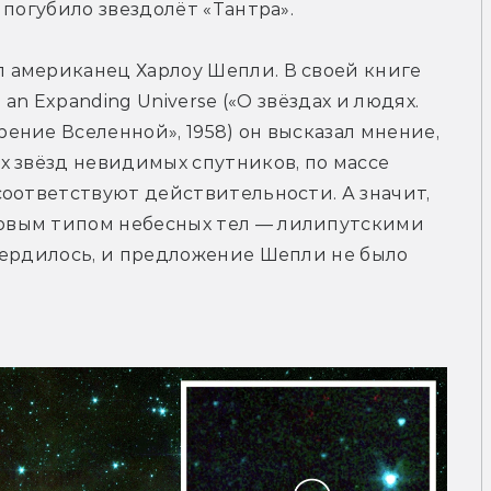
погубило звездолёт «Тантра». 
американец Харлоу Шепли. В своей книге 
an Expanding Universe («О звёздах и людях. 
ние Вселенной», 1958) он высказал мнение, 
 звёзд невидимых спутников, по массе 
оответствуют действительности. А значит, 
вым типом небесных тел — лилипутскими 
вердилось, и предложение Шепли не было 