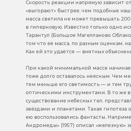
Скорость реакции напрямую зависит от
«выгорают» быстрее, чем подобные наше
масса светила не может превышать 200 
в гиперновую. Известно только одно ис
Тарантул (Большое Магелланово Облако)
том что её масса, по разным оценкам, на
Как ей это удаётся — внятных объяснен
При какой минимальной массе начинает
тоже долго оставалось неясным. Чем ме
тем меньше его светимость — и тем т
оптическими инструментами. В то же в
существование небесных тел, представ
звёздами и планетами. Такая гипотеза 
ею воспользовались фантасты. Наприме
Андромеды» (1957) описал «железную» з