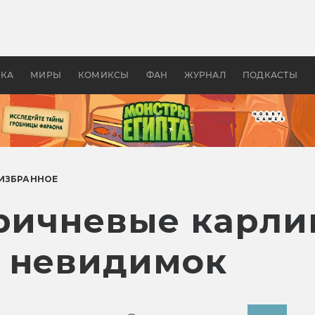
оздавались «Страшилы»:
«Одиссея» Нолана: что эт
, без которого не было
фильм сделал с Гомером и
ластелина колец»
Древней Грецией
УКА
МИРЫ
КОМИКСЫ
ФАН
ЖУРНАЛ
ПОДКАСТЫ
ИЗБРАННОЕ
оричневые карли
 невидимок