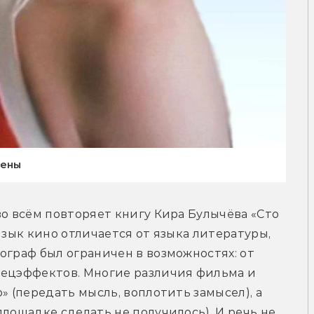
лены
во всём повторяет книгу Кира Булычёва «Сто 
язык кино отличается от языка литературы, 
ограф был ограничен в возможностях: от 
пецэффектов. Многие различия фильма и 
» (передать мысль, воплотить замысел), а 
лощадке сделать не получилось). И речь не 