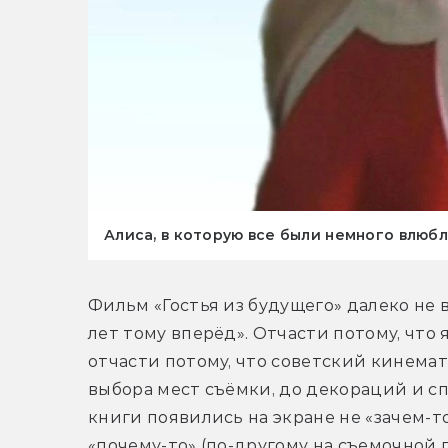
Алиса, в которую все были немного влюб
Фильм «Гостья из будущего» далеко не 
лет тому вперёд». Отчасти потому, что 
отчасти потому, что советский кинемат
выбора мест съёмки, до декораций и с
книги появились на экране не «зачем-то
«почему-то» (по-другому на съемочной п