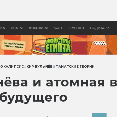
 фильмы смотреть в
Как создавались «Страшил
те 2026? В мире —
фильм, без которого не б
липсис, в России —
бы «Властелина колец»
ие комедии
УКА
МИРЫ
КОМИКСЫ
ФАН
ЖУРНАЛ
ПОДКАСТЫ
ПОКАЛИПСИС
#
КИР БУЛЫЧЁВ
#
ФАНАТСКИЕ ТЕОРИИ
ёва и атомная в
 будущего