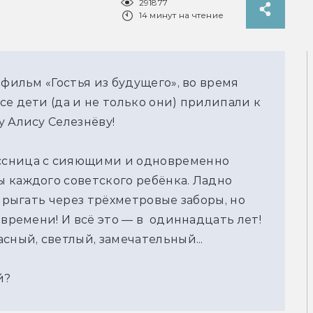
291877
14 минут на чтение
фильм «Гостья из будущего», во время 
е дети (да и не только они) прилипали к 
у Алису Селезнёву!
ссница с сияющими и одновременно 
 каждого советского ребёнка. Ладно 
прыгать через трёхметровые заборы, но 
времени! И всё это — в  одиннадцать лет! 
сный, светлый, замечательный...
й?