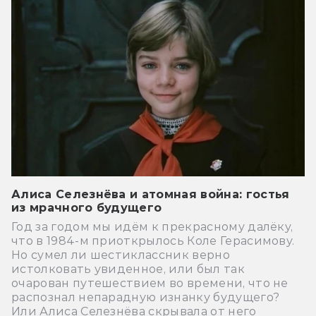
Алиса Селезнёва и атомная война: гостья
из мрачного будущего
Год за годом мы идём к прекрасному далёку,
что в 1984-м приоткрылось Коле Герасимову.
Но сумел ли шестиклассник верно
истолковать увиденное, или был так
очарован путешествием во времени, что не
распознал непарадную изнанку будущего?
Или Алиса Селезнёва скрывала от него