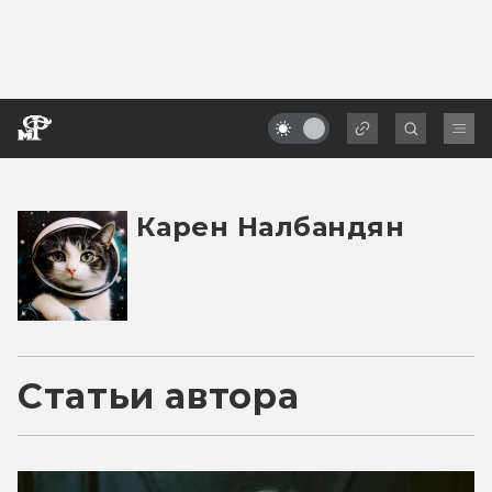
Карен Налбандян
Статьи автора