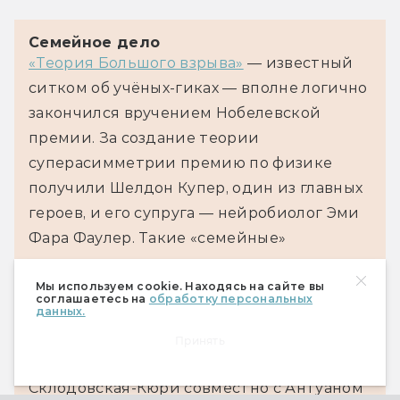
Семейное дело
«Теория Большого взрыва»
 — известный 
ситком об учёных-гиках — вполне логично 
закончился вручением Нобелевской 
премии. За создание теории 
суперасимметрии премию по физике 
получили Шелдон Купер, один из главных 
героев, и его супруга — нейробиолог Эми 
Фара Фаулер. Такие «семейные» 
присуждения — не редкость и в 
реальности. Наиболее известным 
Мы используем cookie. Находясь на сайте вы
соглашаетесь на
обработку персональных
примером служит семья Кюри. Судите 
данных.
сами.
Принять
● В 1903 году Пьер Кюри, Мария 
Склодовская-Кюри совместно с Антуаном 